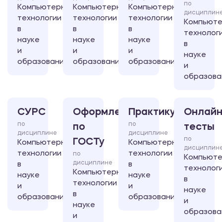
по
Компьютерные
Компьютерные
Компьютерные
дисциплин
технологии
технологии
технологии
Компьют
в
в
в
технолог
науке
науке
науке
в
и
и
и
науке
образовании
образовании
образовании
и
образова
СУРС
Оформление
Практикум
Онлайн
по
по
по
тесты
дисциплине
дисциплине
по
ГОСТу
Компьютерные
Компьютерные
дисциплин
технологии
технологии
по
Компьют
дисциплине
в
в
технолог
Компьютерные
науке
науке
в
технологии
и
и
науке
в
образовании
образовании
и
науке
образова
и