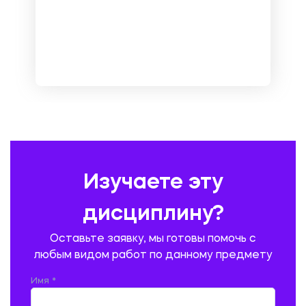
МЕНЕДЖМЕНТ
МЕТАЛЛУРГИЯ. СВАРКА.
МЕТРОЛОГИЯ И СТАНДАРТИЗАЦИЯ
МЕХАНИКА МАТЕРИАЛОВ
НЕМЕЦКИЙ ЯЗЫК
ОХРАНА ТРУДА И БЕЗОПАСНОСТЬ ЖИЗНЕДЕЯТЕЛЬНОСТИ
ПЕДАГОГИКА
ПОЛЬСКИЙ ЯЗЫК
ПОЧТОВАЯ СВЯЗЬ
ПРАВОВЕДЕНИЕ
ПРЕДУПРЕЖДЕНИЕ И ЛИКВИДАЦИЯ ЧРЕЗВЫЧАЙНЫХ СИТУАЦИЙ
Изучаете эту
ПРОИЗВОДСТВО ПРОДУКЦИИ И ОРГАНИЗАЦИЯ ОБЩЕСТВЕННОГО
ПИТАНИЯ
дисциплину?
ПРОМЫШЛЕННОЕ И ГРАЖДАНСКОЕ СТРОИТЕЛЬСТВО
Оставьте заявку, мы готовы помочь с
ПСИХОЛОГИЯ
РЕВИЗИЯ И АУДИТ
РЕЖУЩИЙ ИНСТРУМЕНТ
любым видом работ по данному предмету
РУССКАЯ ЛИТЕРАТУРА
РУССКИЙ ЯЗЫК
Имя *
СЕЛЬСКОЕ ХОЗЯЙСТВО
СЕЛЬСКОХОЗЯЙСТВЕННАЯ ТЕХНИКА