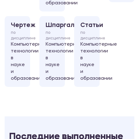
образовании
Чертеж
Шпаргалка
Статьи
по
по
по
дисциплине
дисциплине
дисциплине
Компьютерные
Компьютерные
Компьютерные
технологии
технологии
технологии
в
в
в
науке
науке
науке
и
и
и
образовании
образовании
образовании
Последние выполненные