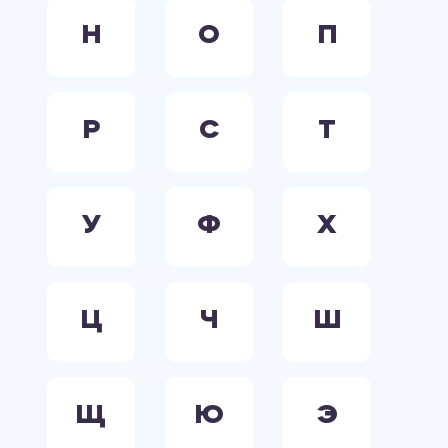
Н
О
П
Р
С
Т
У
Ф
Х
Ц
Ч
Ш
Щ
Ю
Э