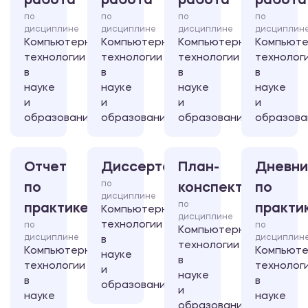
работа
работа
работа
работа
по
по
по
по
дисциплине
дисциплине
дисциплине
дисциплин
Компьютерные
Компьютерные
Компьютерные
Компьют
технологии
технологии
технологии
технолог
в
в
в
в
науке
науке
науке
науке
и
и
и
и
образовании
образовании
образовании
образова
Отчет
Диссертация
План-
Дневни
по
по
конспект
по
дисциплине
по
практике
практи
Компьютерные
дисциплине
технологии
по
по
Компьютерные
дисциплине
дисциплин
в
технологии
Компьютерные
Компьют
науке
в
технологии
технолог
и
науке
в
в
образовании
и
науке
науке
образовании