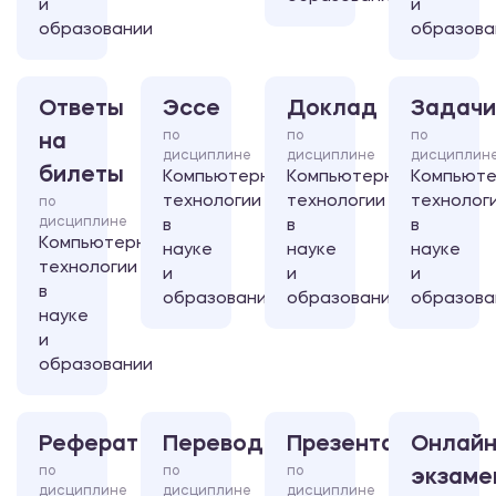
и
и
образовании
образова
Ответы
Эссе
Доклад
Задачи
по
по
по
на
дисциплине
дисциплине
дисциплин
билеты
Компьютерные
Компьютерные
Компьют
технологии
технологии
технолог
по
дисциплине
в
в
в
Компьютерные
науке
науке
науке
технологии
и
и
и
в
образовании
образовании
образова
науке
и
образовании
Реферат
Перевод
Презентация
Онлайн
по
по
по
экзаме
дисциплине
дисциплине
дисциплине