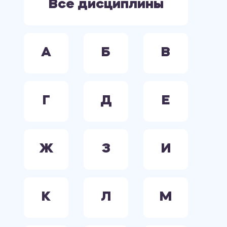
Все дисциплины
А
Б
В
Г
Д
Е
Ж
З
И
К
Л
М