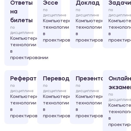
Ответы
Эссе
Доклад
Задачи
по
по
по
на
дисциплине
дисциплине
дисциплин
билеты
Компьютерные
Компьютерные
Компьют
технологии
технологии
технолог
по
дисциплине
в
в
в
Компьютерные
проектировании
проектировании
проектир
технологии
в
проектировании
Реферат
Перевод
Презентация
Онлайн
по
по
по
экзаме
дисциплине
дисциплине
дисциплине
по
Компьютерные
Компьютерные
Компьютерные
дисциплин
технологии
технологии
технологии
Компьют
в
в
в
технолог
проектировании
проектировании
проектировании
в
проектир