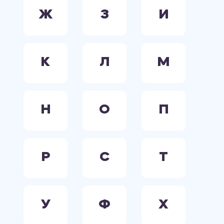
Ж
З
И
К
Л
М
Н
О
П
Р
С
Т
У
Ф
Х