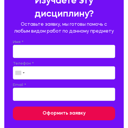
Изучаете эту
ПРОИЗВОДСТВО ПРОДУКЦИИ И ОРГАНИЗАЦИЯ ОБЩЕСТВЕННОГО
ПИТАНИЯ
дисциплину?
ПРОМЫШЛЕННОЕ И ГРАЖДАНСКОЕ СТРОИТЕЛЬСТВО
Оставьте заявку, мы готовы помочь с
ПСИХОЛОГИЯ
РЕВИЗИЯ И АУДИТ
РЕЖУЩИЙ ИНСТРУМЕНТ
любым видом работ по данному предмету
РУССКАЯ ЛИТЕРАТУРА
РУССКИЙ ЯЗЫК
Имя *
СЕЛЬСКОЕ ХОЗЯЙСТВО
СЕЛЬСКОХОЗЯЙСТВЕННАЯ ТЕХНИКА
СОЦИАЛЬНО-ГУМАНИТАРНЫЕ НАУКИ
СТАРОСЛАВЯНСКИЙ ЯЗЫК
Телефон *
СТРОИТЕЛЬСТВО АВТОМОБИЛЬНЫХ ДОРОГ
СТРОИТЕЛЬСТВО ЖЕЛЕЗНЫХ ДОРОГ
ТАМОЖЕННОЕ ДЕЛО
Email *
ТЕПЛОЭНЕРГЕТИКА
ТЕХНОЛОГИЯ ДЕРЕВООБРАБАТЫВАЮЩИХ ПРОИЗВОДСТВ
ТЕХНОЛОГИЯ ЛИТЕЙНОГО ПРОИЗВОДСТВА
ТЕХНОЛОГИЯ МАШИНОСТРОЕНИЯ