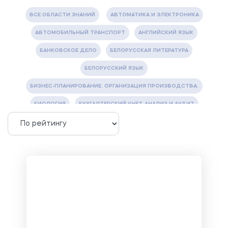
ВСЕ ОБЛАСТИ ЗНАНИЙ
АВТОМАТИКА И ЭЛЕКТРОНИКА
АВТОМОБИЛЬНЫЙ ТРАНСПОРТ
АНГЛИЙСКИЙ ЯЗЫК
БАНКОВСКОЕ ДЕЛО
БЕЛОРУССКАЯ ЛИТЕРАТУРА
БЕЛОРУССКИЙ ЯЗЫК
БИЗНЕС-ПЛАНИРОВАНИЕ. ОРГАНИЗАЦИЯ ПРОИЗВОДСТВА.
БИОЛОГИЯ
БУХГАЛТЕРСКИЙ УЧЕТ, АНАЛИЗ И АУДИТ
ВЕТЕРИНАРИЯ
ВОДОСНАБЖЕНИЕ И ВОДООТВЕДЕНИЕ
ГАЗОВАЯ И НЕФТЯНАЯ ПРОМЫШЛЕННОСТЬ
ГЕОГРАФИЯ
ГЕОЛОГИЯ И ГЕОДЕЗИЯ
ГИДРАВЛИКА
ГОСТИНИЧНЫЙ СЕРВИС. ТУРИЗМ.
ДОКУМЕНТОВЕДЕНИЕ
ЖЕЛЕЗНОДОРОЖНЫЙ ТРАНСПОРТ
ЖУРНАЛИСТИКА
ЗЕМЛЕУСТРОЙСТВО, КАДАСТР И МОНИТОРИНГ ЗЕМЕЛЬ