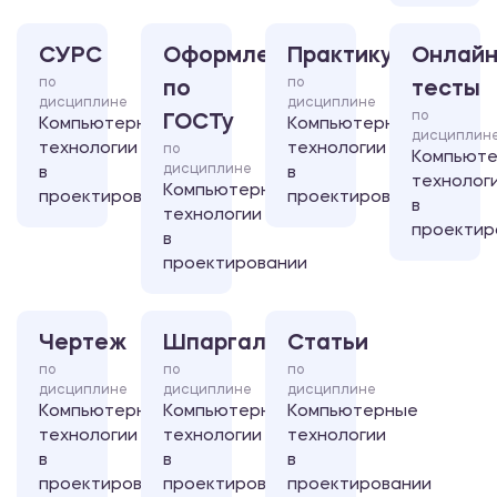
СУРС
Оформление
Практикум
Онлайн
по
по
по
тесты
дисциплине
дисциплине
по
ГОСТу
Компьютерные
Компьютерные
дисциплин
технологии
технологии
по
Компьют
дисциплине
в
в
технолог
Компьютерные
проектировании
проектировании
в
технологии
проектир
в
проектировании
Чертеж
Шпаргалка
Статьи
по
по
по
дисциплине
дисциплине
дисциплине
Компьютерные
Компьютерные
Компьютерные
технологии
технологии
технологии
в
в
в
проектировании
проектировании
проектировании