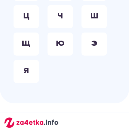
Ц
Ч
Ш
Щ
Ю
Э
Я