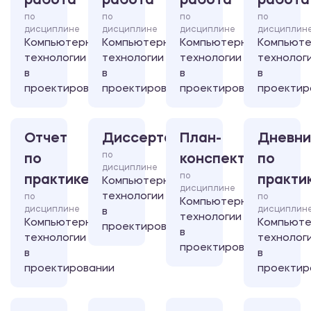
работа
работа
работа
работа
по
по
по
по
дисциплине
дисциплине
дисциплине
дисциплин
Компьютерные
Компьютерные
Компьютерные
Компьют
технологии
технологии
технологии
технолог
в
в
в
в
проектировании
проектировании
проектировании
проектир
Отчет
Диссертация
План-
Дневни
по
по
конспект
по
дисциплине
по
практике
практи
Компьютерные
дисциплине
технологии
по
по
Компьютерные
дисциплине
дисциплин
в
технологии
Компьютерные
Компьют
проектировании
в
технологии
технолог
проектировании
в
в
проектировании
проектир