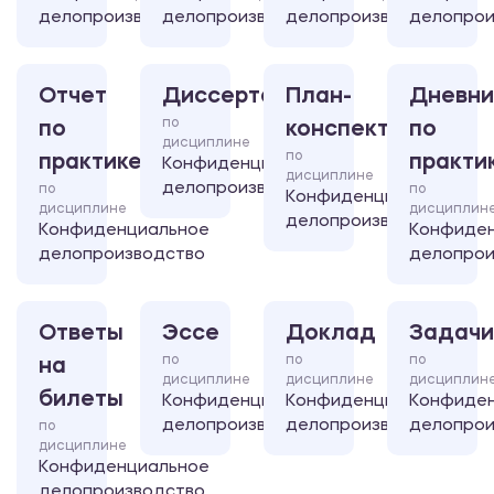
делопроизводство
делопроизводство
делопроизводство
делопрои
Отчет
Диссертация
План-
Дневни
по
по
конспект
по
дисциплине
по
практике
практи
Конфиденциальное
дисциплине
делопроизводство
по
по
Конфиденциальное
дисциплине
дисциплин
делопроизводство
Конфиденциальное
Конфиде
делопроизводство
делопрои
Ответы
Эссе
Доклад
Задачи
по
по
по
на
дисциплине
дисциплине
дисциплин
билеты
Конфиденциальное
Конфиденциальное
Конфиде
делопроизводство
делопроизводство
делопрои
по
дисциплине
Конфиденциальное
делопроизводство