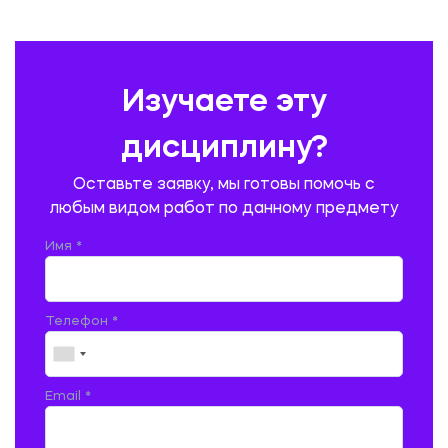
ПЕДАГОГИКА
ПОЛЬСКИЙ ЯЗЫК
ПОЧТОВАЯ СВЯЗЬ
ПРАВОВЕДЕНИЕ
ПРЕДУПРЕЖДЕНИЕ И ЛИКВИДАЦИЯ ЧРЕЗВЫЧАЙНЫХ СИТУАЦИЙ
Изучаете эту
ПРОИЗВОДСТВО ПРОДУКЦИИ И ОРГАНИЗАЦИЯ ОБЩЕСТВЕННОГО
ПИТАНИЯ
дисциплину?
ПРОМЫШЛЕННОЕ И ГРАЖДАНСКОЕ СТРОИТЕЛЬСТВО
Оставьте заявку, мы готовы помочь с
ПСИХОЛОГИЯ
РЕВИЗИЯ И АУДИТ
РЕЖУЩИЙ ИНСТРУМЕНТ
любым видом работ по данному предмету
РУССКАЯ ЛИТЕРАТУРА
РУССКИЙ ЯЗЫК
Имя *
СЕЛЬСКОЕ ХОЗЯЙСТВО
СЕЛЬСКОХОЗЯЙСТВЕННАЯ ТЕХНИКА
СОЦИАЛЬНО-ГУМАНИТАРНЫЕ НАУКИ
СТАРОСЛАВЯНСКИЙ ЯЗЫК
Телефон *
СТРОИТЕЛЬСТВО АВТОМОБИЛЬНЫХ ДОРОГ
СТРОИТЕЛЬСТВО ЖЕЛЕЗНЫХ ДОРОГ
ТАМОЖЕННОЕ ДЕЛО
Email *
ТЕПЛОЭНЕРГЕТИКА
ТЕХНОЛОГИЯ ДЕРЕВООБРАБАТЫВАЮЩИХ ПРОИЗВОДСТВ