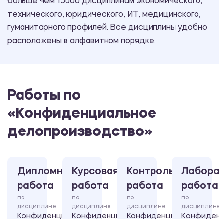
больше чем 15000 дисциплинам экономического,
технического, юридического, ИТ, медицинского,
гуманитарного профилей. Все дисциплины удобно
расположены в алфавитном порядке.
Работы по
«Конфиденциальное
делопроизводство»
Дипломная
Курсовая
Контрольная
Лабора
работа
работа
работа
работа
по
по
по
по
дисциплине
дисциплине
дисциплине
дисциплин
Конфиденциальное
Конфиденциальное
Конфиденциальное
Конфиде