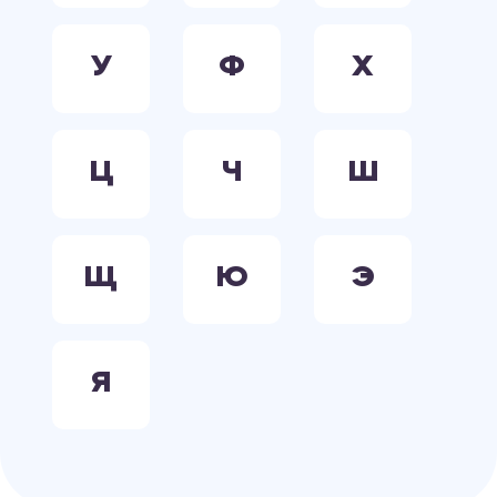
У
Ф
Х
Ц
Ч
Ш
Щ
Ю
Э
Я