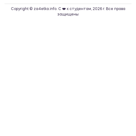
Copyright © za4etka.info. С ❤️ к студентам, 2026 г. Все права
защищены