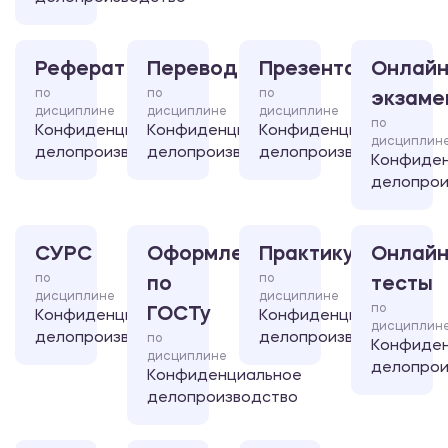
Реферат
Перевод
Презентация
Онлайн
по
по
по
экзаме
дисциплине
дисциплине
дисциплине
по
Конфиденциальное
Конфиденциальное
Конфиденциальное
дисциплин
делопроизводство
делопроизводство
делопроизводство
Конфиде
делопрои
СУРС
Оформление
Практикум
Онлайн
по
по
по
тесты
дисциплине
дисциплине
по
ГОСТу
Конфиденциальное
Конфиденциальное
дисциплин
делопроизводство
делопроизводство
по
Конфиде
дисциплине
делопрои
Конфиденциальное
делопроизводство