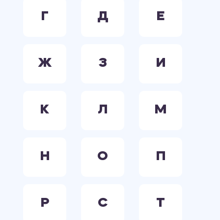
Г
Д
Е
Ж
З
И
К
Л
М
Н
О
П
Р
С
Т