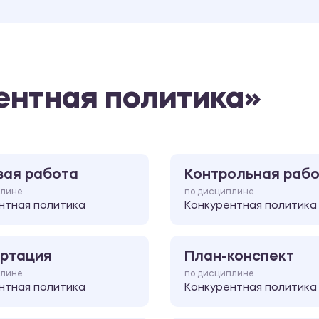
ентная политика»
вая работа
Контрольная раб
плине
по дисциплине
нтная политика
Конкурентная политика
ртация
План-конспект
плине
по дисциплине
нтная политика
Конкурентная политика