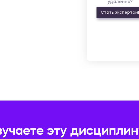
удаленно?
Стать экспертом!
зучаете эту дисциплин