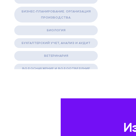
БИЗНЕС-ПЛАНИРОВАНИЕ. ОРГАНИЗАЦИЯ
ПРОИЗВОДСТВА.
БИОЛОГИЯ
БУХГАЛТЕРСКИЙ УЧЕТ, АНАЛИЗ И АУДИТ
ВЕТЕРИНАРИЯ
ВОДОСНАБЖЕНИЕ И ВОДООТВЕДЕНИЕ
ГАЗОВАЯ И НЕФТЯНАЯ ПРОМЫШЛЕННОСТЬ
ГЕОГРАФИЯ
ГЕОЛОГИЯ И ГЕОДЕЗИЯ
ГИДРАВЛИКА
И
ГОСТИНИЧНЫЙ СЕРВИС. ТУРИЗМ.