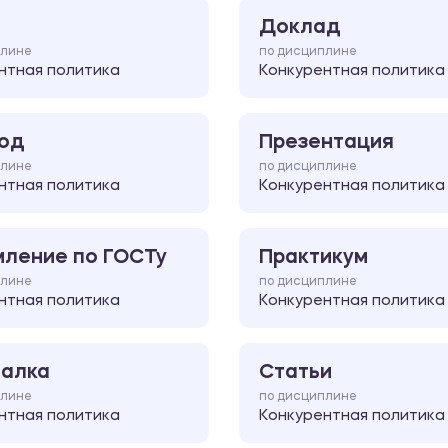
Доклад
плине
по дисциплине
нтная политика
Конкурентная политика
од
Презентация
плине
по дисциплине
нтная политика
Конкурентная политика
ление по ГОСТу
Практикум
плине
по дисциплине
нтная политика
Конкурентная политика
алка
Статьи
плине
по дисциплине
нтная политика
Конкурентная политика