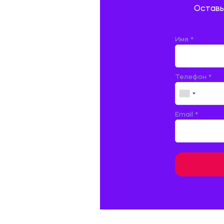
Оставь
ДОКУМЕНТОВЕДЕНИЕ
ЖЕЛЕЗНОДОРОЖНЫЙ ТРАНСПОРТ
Имя *
ЖУРНАЛИСТИКА
Телефон *
ЗЕМЛЕУСТРОЙСТВО, КАДАСТР И
МОНИТОРИНГ ЗЕМЕЛЬ
ИНФОРМАТИКА И ПРОГРАММИРОВАНИЕ
Email *
ИСПАНСКИЙ ЯЗЫК
ИСТОРИЯ
ИТАЛЬЯНСКИЙ ЯЗЫК
КИТАЙСКИЙ ЯЗЫК. ЯПОНСКИЙ ЯЗЫК.
КУЛЬТУРОЛОГИЯ И ДЕЯТЕЛЬНОСТЬ В СФЕРЕ
КУЛЬТУРЫ