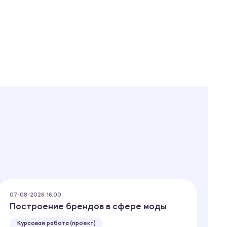
07-08-2026 16:00
07
Построение брендов в сфере моды
С
о
Курсовая работа (проект)