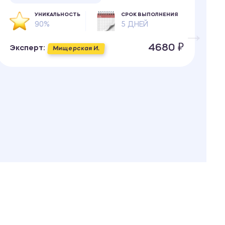
УНИКАЛЬНОСТЬ
СРОК ВЫПОЛНЕНИЯ
90%
5 ДНЕЙ
4680 ₽
Эксперт:
Мищерская И.
Э