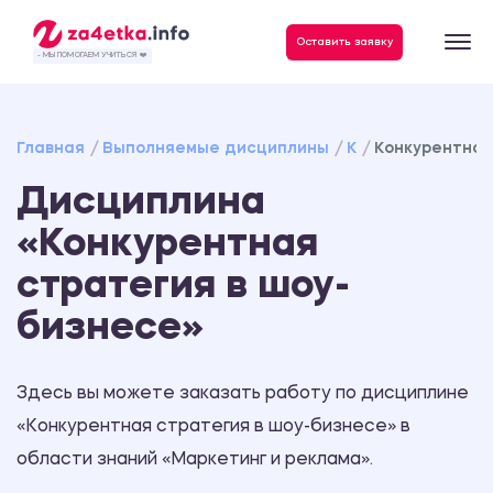
Данные, необходимые для качественного выполнения заказа
Оставить заявку
- МЫ ПОМОГАЕМ УЧИТЬСЯ ❤️
Главная
Выполняемые дисциплины
К
Конкурентная
Дисциплина
«Конкурентная
стратегия в шоу-
бизнесе»
Здесь вы можете заказать работу по дисциплине
«Конкурентная стратегия в шоу-бизнесе» в
области знаний «Маркетинг и реклама».