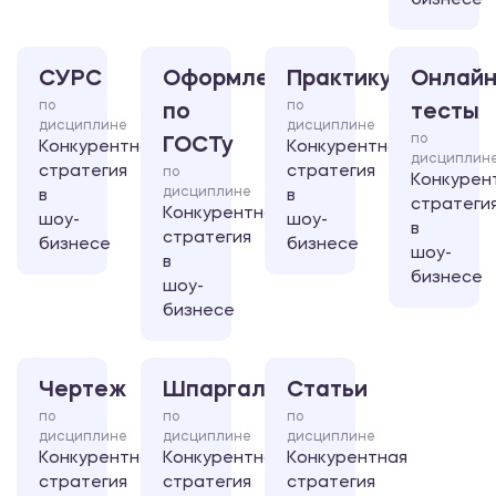
бизнесе
СУРС
Оформление
Практикум
Онлайн
по
по
по
тесты
дисциплине
дисциплине
по
ГОСТу
Конкурентная
Конкурентная
дисциплин
стратегия
стратегия
по
Конкурен
дисциплине
в
в
стратеги
Конкурентная
шоу-
шоу-
в
стратегия
бизнесе
бизнесе
шоу-
в
бизнесе
шоу-
бизнесе
Чертеж
Шпаргалка
Статьи
по
по
по
дисциплине
дисциплине
дисциплине
Конкурентная
Конкурентная
Конкурентная
стратегия
стратегия
стратегия