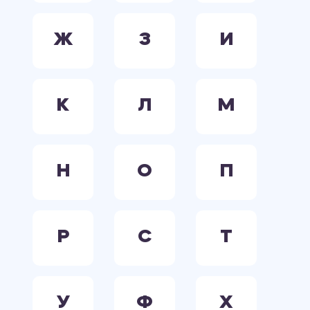
Ж
З
И
К
Л
М
Н
О
П
Р
С
Т
У
Ф
Х