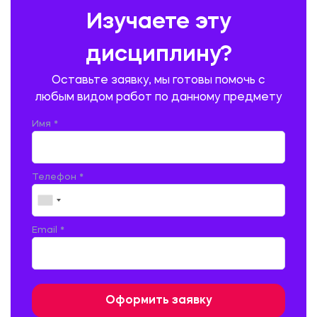
ПРЕДУПРЕЖДЕНИЕ И ЛИКВИДАЦИЯ ЧРЕЗВЫЧАЙНЫХ СИТУАЦИЙ
Изучаете эту
ПРОИЗВОДСТВО ПРОДУКЦИИ И ОРГАНИЗАЦИЯ ОБЩЕСТВЕННОГО
ПИТАНИЯ
дисциплину?
ПРОМЫШЛЕННОЕ И ГРАЖДАНСКОЕ СТРОИТЕЛЬСТВО
Оставьте заявку, мы готовы помочь с
ПСИХОЛОГИЯ
РЕВИЗИЯ И АУДИТ
РЕЖУЩИЙ ИНСТРУМЕНТ
любым видом работ по данному предмету
РУССКАЯ ЛИТЕРАТУРА
РУССКИЙ ЯЗЫК
Имя *
СЕЛЬСКОЕ ХОЗЯЙСТВО
СЕЛЬСКОХОЗЯЙСТВЕННАЯ ТЕХНИКА
СОЦИАЛЬНО-ГУМАНИТАРНЫЕ НАУКИ
СТАРОСЛАВЯНСКИЙ ЯЗЫК
Телефон *
СТРОИТЕЛЬСТВО АВТОМОБИЛЬНЫХ ДОРОГ
СТРОИТЕЛЬСТВО ЖЕЛЕЗНЫХ ДОРОГ
ТАМОЖЕННОЕ ДЕЛО
Email *
ТЕПЛОЭНЕРГЕТИКА
ТЕХНОЛОГИЯ ДЕРЕВООБРАБАТЫВАЮЩИХ ПРОИЗВОДСТВ
ТЕХНОЛОГИЯ ЛИТЕЙНОГО ПРОИЗВОДСТВА
ТЕХНОЛОГИЯ МАШИНОСТРОЕНИЯ