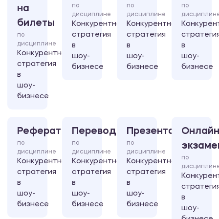
по
по
по
на
дисциплине
дисциплине
дисциплин
билеты
Конкурентная
Конкурентная
Конкурен
стратегия
стратегия
стратеги
по
дисциплине
в
в
в
Конкурентная
шоу-
шоу-
шоу-
стратегия
бизнесе
бизнесе
бизнесе
в
шоу-
бизнесе
Реферат
Перевод
Презентация
Онлайн
по
по
по
экзаме
дисциплине
дисциплине
дисциплине
по
Конкурентная
Конкурентная
Конкурентная
дисциплин
стратегия
стратегия
стратегия
Конкурен
в
в
в
стратеги
шоу-
шоу-
шоу-
в
бизнесе
бизнесе
бизнесе
шоу-