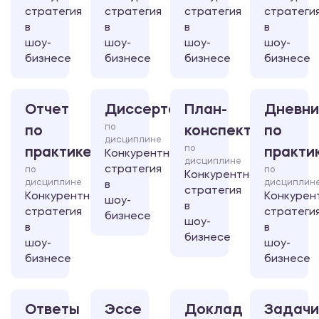
стратегия
стратегия
стратегия
стратеги
в
в
в
в
шоу-
шоу-
шоу-
шоу-
бизнесе
бизнесе
бизнесе
бизнесе
Отчет
Диссертация
План-
Дневни
по
по
конспект
по
дисциплине
по
практике
практи
Конкурентная
дисциплине
стратегия
по
по
Конкурентная
дисциплине
дисциплин
в
стратегия
Конкурентная
Конкурен
шоу-
в
стратегия
стратеги
бизнесе
шоу-
в
в
бизнесе
шоу-
шоу-
бизнесе
бизнесе
Ответы
Эссе
Доклад
Задачи