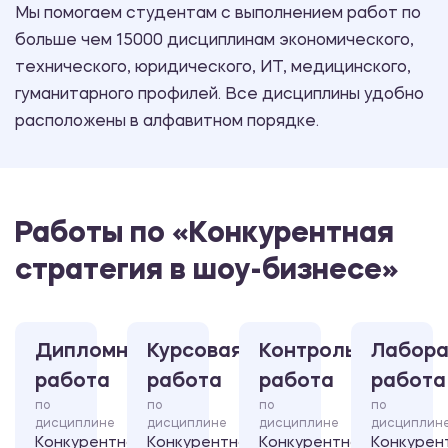
Мы помогаем студентам с выполнением работ по
больше чем 15000 дисциплинам экономического,
технического, юридического, ИТ, медицинского,
гуманитарного профилей. Все дисциплины удобно
расположены в алфавитном порядке.
Работы по «Конкурентная
стратегия в шоу-бизнесе»
Дипломная
Курсовая
Контрольная
Лабора
работа
работа
работа
работа
по
по
по
по
дисциплине
дисциплине
дисциплине
дисциплин
Конкурентная
Конкурентная
Конкурентная
Конкурен