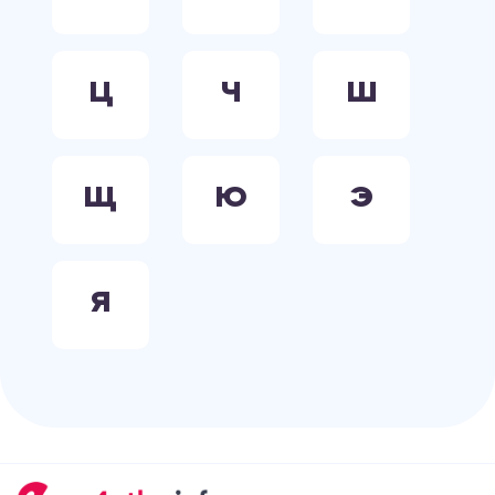
Ц
Ч
Ш
Щ
Ю
Э
Я