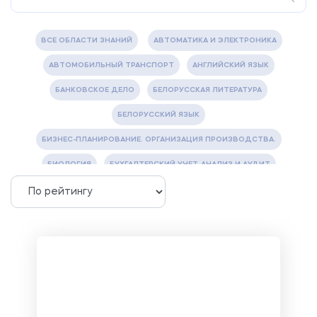
ВСЕ ОБЛАСТИ ЗНАНИЙ
АВТОМАТИКА И ЭЛЕКТРОНИКА
АВТОМОБИЛЬНЫЙ ТРАНСПОРТ
АНГЛИЙСКИЙ ЯЗЫК
БАНКОВСКОЕ ДЕЛО
БЕЛОРУССКАЯ ЛИТЕРАТУРА
БЕЛОРУССКИЙ ЯЗЫК
БИЗНЕС-ПЛАНИРОВАНИЕ. ОРГАНИЗАЦИЯ ПРОИЗВОДСТВА.
БИОЛОГИЯ
БУХГАЛТЕРСКИЙ УЧЕТ, АНАЛИЗ И АУДИТ
ВЕТЕРИНАРИЯ
ВОДОСНАБЖЕНИЕ И ВОДООТВЕДЕНИЕ
ГАЗОВАЯ И НЕФТЯНАЯ ПРОМЫШЛЕННОСТЬ
ГЕОГРАФИЯ
ГЕОЛОГИЯ И ГЕОДЕЗИЯ
ГИДРАВЛИКА
ГОСТИНИЧНЫЙ СЕРВИС. ТУРИЗМ.
ДОКУМЕНТОВЕДЕНИЕ
ЖЕЛЕЗНОДОРОЖНЫЙ ТРАНСПОРТ
ЖУРНАЛИСТИКА
ЗЕМЛЕУСТРОЙСТВО, КАДАСТР И МОНИТОРИНГ ЗЕМЕЛЬ