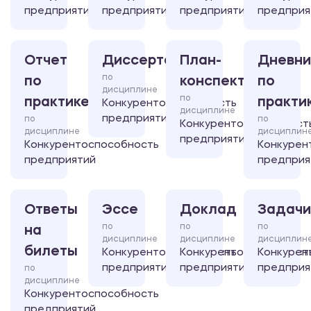
предприятий
предприятий
предприятий
предприя
Отчет
Диссертация
План-
Дневни
по
по
конспект
по
дисциплине
по
практике
практи
Конкурентоспособность
дисциплине
предприятий
по
по
Конкурентоспособност
дисциплине
дисциплин
предприятий
Конкурентоспособность
Конкурен
предприятий
предприя
Ответы
Эссе
Доклад
Задачи
по
по
по
на
дисциплине
дисциплине
дисциплин
билеты
Конкурентоспособность
Конкурентоспособност
Конкурен
предприятий
предприятий
предприя
по
дисциплине
Конкурентоспособность
предприятий