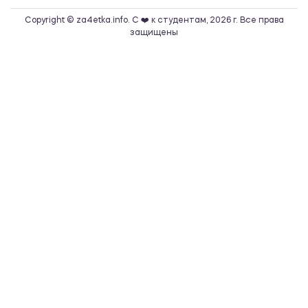
Copyright © za4etka.info. С ❤️ к студентам, 2026 г. Все права
защищены