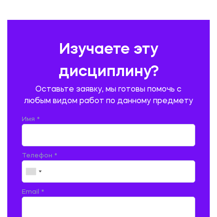
ПЕДАГОГИКА
ПОЛЬСКИЙ ЯЗЫК
ПОЧТОВАЯ СВЯЗЬ
ПРАВОВЕДЕНИЕ
ПРЕДУПРЕЖДЕНИЕ И ЛИКВИДАЦИЯ ЧРЕЗВЫЧАЙНЫХ СИТУАЦИЙ
Изучаете эту
ПРОИЗВОДСТВО ПРОДУКЦИИ И ОРГАНИЗАЦИЯ ОБЩЕСТВЕННОГО
ПИТАНИЯ
дисциплину?
ПРОМЫШЛЕННОЕ И ГРАЖДАНСКОЕ СТРОИТЕЛЬСТВО
Оставьте заявку, мы готовы помочь с
ПСИХОЛОГИЯ
РЕВИЗИЯ И АУДИТ
РЕЖУЩИЙ ИНСТРУМЕНТ
любым видом работ по данному предмету
РУССКАЯ ЛИТЕРАТУРА
РУССКИЙ ЯЗЫК
Имя *
СЕЛЬСКОЕ ХОЗЯЙСТВО
СЕЛЬСКОХОЗЯЙСТВЕННАЯ ТЕХНИКА
СОЦИАЛЬНО-ГУМАНИТАРНЫЕ НАУКИ
СТАРОСЛАВЯНСКИЙ ЯЗЫК
Телефон *
СТРОИТЕЛЬСТВО АВТОМОБИЛЬНЫХ ДОРОГ
СТРОИТЕЛЬСТВО ЖЕЛЕЗНЫХ ДОРОГ
ТАМОЖЕННОЕ ДЕЛО
Email *
ТЕПЛОЭНЕРГЕТИКА
ТЕХНОЛОГИЯ ДЕРЕВООБРАБАТЫВАЮЩИХ ПРОИЗВОДСТВ