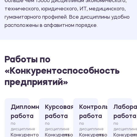
больше чем 15000 дисциплинам экономического,
технического, юридического, ИТ, медицинского,
гуманитарного профилей. Все дисциплины удобно
расположены в алфавитном порядке.
Работы по
«Конкурентоспособность
предприятий»
Дипломная
Курсовая
Контрольная
Лабора
работа
работа
работа
работа
по
по
по
по
дисциплине
дисциплине
дисциплине
дисциплин
Конкурентоспособность
Конкурентоспособность
Конкурентоспособност
Конкурен