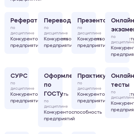
Реферат
Перевод
Презентация
Онлайн
по
по
по
экзаме
дисциплине
дисциплине
дисциплине
по
Конкурентоспособность
Конкурентоспособность
Конкурентоспособност
дисциплин
предприятий
предприятий
предприятий
Конкурен
предприя
СУРС
Оформление
Практикум
Онлайн
по
по
по
тесты
дисциплине
дисциплине
по
ГОСТу
Конкурентоспособность
Конкурентоспособност
дисциплин
предприятий
предприятий
по
Конкурен
дисциплине
предприя
Конкурентоспособность
предприятий