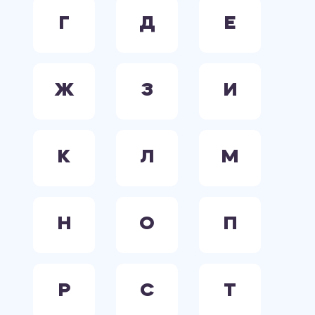
Г
Д
Е
Ж
З
И
К
Л
М
Н
О
П
Р
С
Т