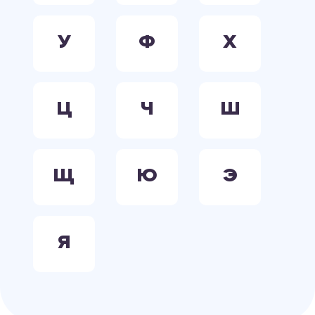
У
Ф
Х
Ц
Ч
Ш
Щ
Ю
Э
Я