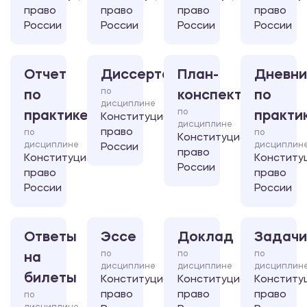
право
право
право
право
России
России
России
России
Отчет
Диссертация
План-
Дневни
по
по
конспект
по
дисциплине
по
практике
практи
Конституционное
дисциплине
право
по
по
Конституционное
дисциплине
дисциплин
России
право
Конституционное
Конститу
России
право
право
России
России
Ответы
Эссе
Доклад
Задачи
по
по
по
на
дисциплине
дисциплине
дисциплин
билеты
Конституционное
Конституционное
Конститу
право
право
право
по