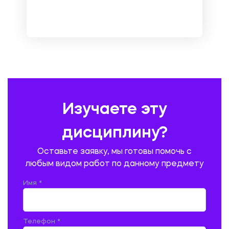
МЕТРОЛОГИЯ И СТАНДАРТИЗАЦИЯ
МЕХАНИКА МАТЕРИАЛОВ
НЕМЕЦКИЙ ЯЗЫК
ОХРАНА ТРУДА И БЕЗОПАСНОСТЬ ЖИЗНЕДЕЯТЕЛЬНОСТИ
ПЕДАГОГИКА
ПОЛЬСКИЙ ЯЗЫК
ПОЧТОВАЯ СВЯЗЬ
ПРАВОВЕДЕНИЕ
ПРЕДУПРЕЖДЕНИЕ И ЛИКВИДАЦИЯ ЧРЕЗВЫЧАЙНЫХ СИТУАЦИЙ
Изучаете эту
ПРОИЗВОДСТВО ПРОДУКЦИИ И ОРГАНИЗАЦИЯ ОБЩЕСТВЕННОГО
ПИТАНИЯ
дисциплину?
ПРОМЫШЛЕННОЕ И ГРАЖДАНСКОЕ СТРОИТЕЛЬСТВО
Оставьте заявку, мы готовы помочь с
ПСИХОЛОГИЯ
РЕВИЗИЯ И АУДИТ
РЕЖУЩИЙ ИНСТРУМЕНТ
любым видом работ по данному предмету
РУССКАЯ ЛИТЕРАТУРА
РУССКИЙ ЯЗЫК
Имя *
СЕЛЬСКОЕ ХОЗЯЙСТВО
СЕЛЬСКОХОЗЯЙСТВЕННАЯ ТЕХНИКА
СОЦИАЛЬНО-ГУМАНИТАРНЫЕ НАУКИ
СТАРОСЛАВЯНСКИЙ ЯЗЫК
Телефон *