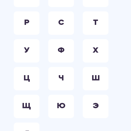
Р
С
Т
У
Ф
Х
Ц
Ч
Ш
Щ
Ю
Э