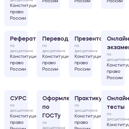
дисциплине
России
России
России
Конституционное
право
России
Реферат
Перевод
Презентация
Онлайн
по
по
по
экзаме
дисциплине
дисциплине
дисциплине
по
Конституционное
Конституционное
Конституционное
дисциплин
право
право
право
Конститу
России
России
России
право
России
СУРС
Оформление
Практикум
Онлайн
по
по
по
тесты
дисциплине
дисциплине
по
ГОСТу
Конституционное
Конституционное
дисциплин
право
право
по
Конститу
дисциплине