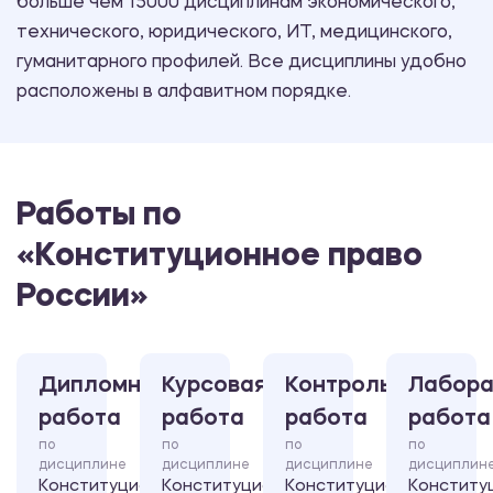
больше чем 15000 дисциплинам экономического,
технического, юридического, ИТ, медицинского,
гуманитарного профилей. Все дисциплины удобно
расположены в алфавитном порядке.
Работы по
«Конституционное право
России»
Дипломная
Курсовая
Контрольная
Лабора
работа
работа
работа
работа
по
по
по
по
дисциплине
дисциплине
дисциплине
дисциплин
Конституционное
Конституционное
Конституционное
Конститу