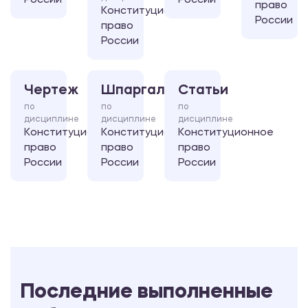
России
России
право
Конституционное
России
право
России
Чертеж
Шпаргалка
Статьи
по
по
по
дисциплине
дисциплине
дисциплине
Конституционное
Конституционное
Конституционное
право
право
право
России
России
России
Последние выполненные