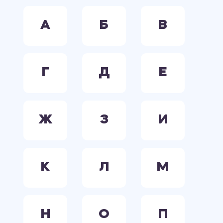
А
Б
В
Г
Д
Е
Ж
З
И
К
Л
М
Н
О
П