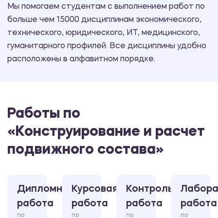
Мы помогаем студентам с выполнением работ по
больше чем 15000 дисциплинам экономического,
технического, юридического, ИТ, медицинского,
гуманитарного профилей. Все дисциплины удобно
расположены в алфавитном порядке.
Работы по
«Конструирование и расчет
подвижного состава»
Дипломная
Курсовая
Контрольная
Лабора
работа
работа
работа
работа
по
по
по
по