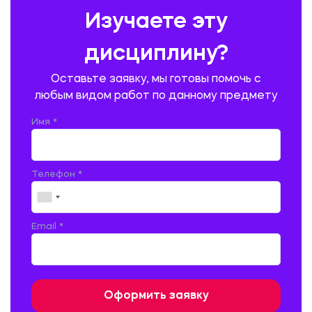
ПРЕДУПРЕЖДЕНИЕ И ЛИКВИДАЦИЯ ЧРЕЗВЫЧАЙНЫХ СИТУАЦИЙ
Изучаете эту
ПРОИЗВОДСТВО ПРОДУКЦИИ И ОРГАНИЗАЦИЯ ОБЩЕСТВЕННОГО
ПИТАНИЯ
дисциплину?
ПРОМЫШЛЕННОЕ И ГРАЖДАНСКОЕ СТРОИТЕЛЬСТВО
Оставьте заявку, мы готовы помочь с
ПСИХОЛОГИЯ
РЕВИЗИЯ И АУДИТ
РЕЖУЩИЙ ИНСТРУМЕНТ
любым видом работ по данному предмету
РУССКАЯ ЛИТЕРАТУРА
РУССКИЙ ЯЗЫК
Имя *
СЕЛЬСКОЕ ХОЗЯЙСТВО
СЕЛЬСКОХОЗЯЙСТВЕННАЯ ТЕХНИКА
СОЦИАЛЬНО-ГУМАНИТАРНЫЕ НАУКИ
СТАРОСЛАВЯНСКИЙ ЯЗЫК
Телефон *
СТРОИТЕЛЬСТВО АВТОМОБИЛЬНЫХ ДОРОГ
СТРОИТЕЛЬСТВО ЖЕЛЕЗНЫХ ДОРОГ
ТАМОЖЕННОЕ ДЕЛО
Email *
ТЕПЛОЭНЕРГЕТИКА
ТЕХНОЛОГИЯ ДЕРЕВООБРАБАТЫВАЮЩИХ ПРОИЗВОДСТВ
ТЕХНОЛОГИЯ ЛИТЕЙНОГО ПРОИЗВОДСТВА
ТЕХНОЛОГИЯ МАШИНОСТРОЕНИЯ