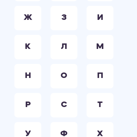
Ж
З
И
К
Л
М
Н
О
П
Р
С
Т
У
Ф
Х