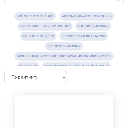
ВСЕ ОБЛАСТИ ЗНАНИЙ
АВТОМАТИКА И ЭЛЕКТРОНИКА
АВТОМОБИЛЬНЫЙ ТРАНСПОРТ
АНГЛИЙСКИЙ ЯЗЫК
БАНКОВСКОЕ ДЕЛО
БЕЛОРУССКАЯ ЛИТЕРАТУРА
БЕЛОРУССКИЙ ЯЗЫК
БИЗНЕС-ПЛАНИРОВАНИЕ. ОРГАНИЗАЦИЯ ПРОИЗВОДСТВА.
БИОЛОГИЯ
БУХГАЛТЕРСКИЙ УЧЕТ, АНАЛИЗ И АУДИТ
ВЕТЕРИНАРИЯ
ВОДОСНАБЖЕНИЕ И ВОДООТВЕДЕНИЕ
ГАЗОВАЯ И НЕФТЯНАЯ ПРОМЫШЛЕННОСТЬ
ГЕОГРАФИЯ
ГЕОЛОГИЯ И ГЕОДЕЗИЯ
ГИДРАВЛИКА
ГОСТИНИЧНЫЙ СЕРВИС. ТУРИЗМ.
ДОКУМЕНТОВЕДЕНИЕ
ЖЕЛЕЗНОДОРОЖНЫЙ ТРАНСПОРТ
ЖУРНАЛИСТИКА
ЗЕМЛЕУСТРОЙСТВО, КАДАСТР И МОНИТОРИНГ ЗЕМЕЛЬ