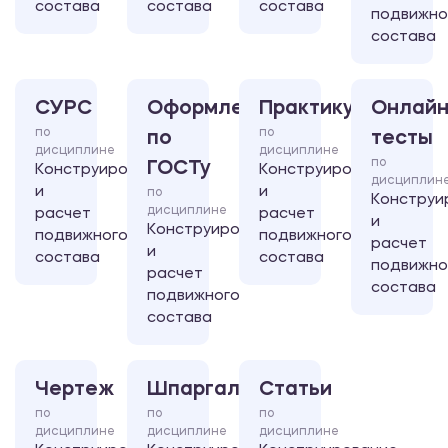
состава
состава
состава
подвижно
состава
СУРС
Оформление
Практикум
Онлайн
по
по
по
тесты
дисциплине
дисциплине
по
ГОСТу
Конструирование
Конструирование
дисциплин
и
и
по
Конструи
дисциплине
расчет
расчет
и
Конструирование
подвижного
подвижного
расчет
и
состава
состава
подвижно
расчет
состава
подвижного
состава
Чертеж
Шпаргалка
Статьи
по
по
по
дисциплине
дисциплине
дисциплине