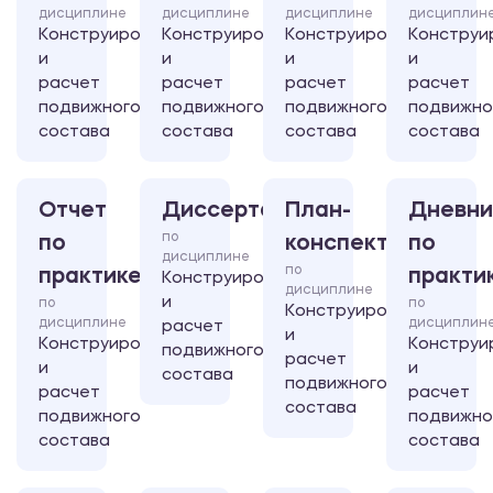
дисциплине
дисциплине
дисциплине
дисциплин
Конструирование
Конструирование
Конструирование
Конструи
и
и
и
и
расчет
расчет
расчет
расчет
подвижного
подвижного
подвижного
подвижно
состава
состава
состава
состава
Отчет
Диссертация
План-
Дневни
по
по
конспект
по
дисциплине
по
практике
практи
Конструирование
дисциплине
и
по
по
Конструирование
дисциплине
дисциплин
расчет
и
Конструирование
Конструи
подвижного
расчет
и
и
состава
подвижного
расчет
расчет
состава
подвижного
подвижно
состава
состава