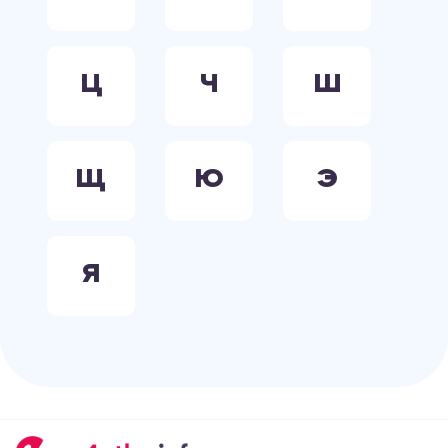
Ц
Ч
Ш
Щ
Ю
Э
Я