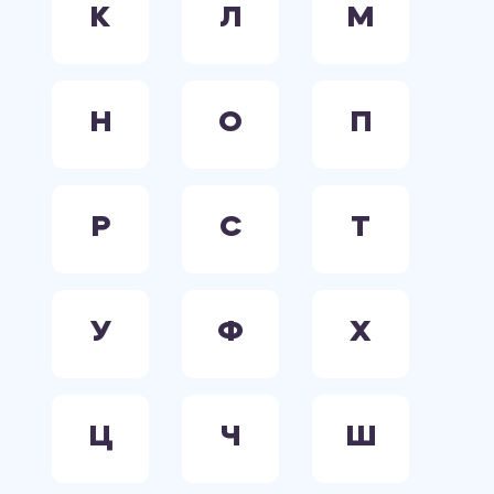
К
Л
М
Н
О
П
Р
С
Т
У
Ф
Х
Ц
Ч
Ш