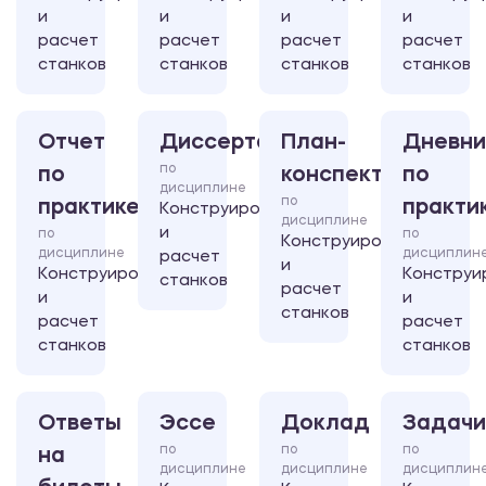
и
и
и
и
расчет
расчет
расчет
расчет
станков
станков
станков
станков
Отчет
Диссертация
План-
Дневни
по
по
конспект
по
дисциплине
по
практике
практи
Конструирование
дисциплине
и
по
по
Конструирование
дисциплине
дисциплин
расчет
и
Конструирование
Конструи
станков
расчет
и
и
станков
расчет
расчет
станков
станков
Ответы
Эссе
Доклад
Задачи
по
по
по
на
дисциплине
дисциплине
дисциплин