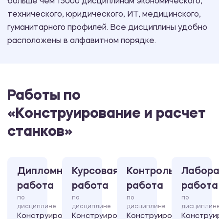
больше чем 15000 дисциплинам экономического,
технического, юридического, ИТ, медицинского,
гуманитарного профилей. Все дисциплины удобно
расположены в алфавитном порядке.
Работы по
«Конструирование и расчет
станков»
Дипломная
Курсовая
Контрольная
Лабора
работа
работа
работа
работа
по
по
по
по
дисциплине
дисциплине
дисциплине
дисциплин
Конструирование
Конструирование
Конструирование
Конструи