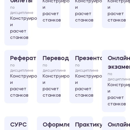
билеты
Конструирование
Конструирование
Конструи
и
и
и
по
дисциплине
расчет
расчет
расчет
Конструирование
станков
станков
станков
и
расчет
станков
Реферат
Перевод
Презентация
Онлайн
по
по
по
экзаме
дисциплине
дисциплине
дисциплине
по
Конструирование
Конструирование
Конструирование
дисциплин
и
и
и
Конструи
расчет
расчет
расчет
и
станков
станков
станков
расчет
станков
СУРС
Оформление
Практикум
Онлайн