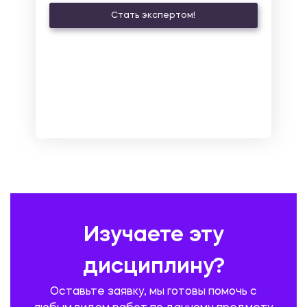
Стать экспертом!
ЛАТИНСКИЙ ЯЗЫК
ЛЕСНОЕ ХОЗЯЙСТВО
ЛОГИСТИКА
МАРКЕТИНГ И РЕКЛАМА
МАТЕМАТИКА
МЕДИЦИНА
МЕНЕДЖМЕНТ
МЕТАЛЛУРГИЯ. СВАРКА.
МЕТРОЛОГИЯ И СТАНДАРТИЗАЦИЯ
МЕХАНИКА МАТЕРИАЛОВ
НЕМЕЦКИЙ ЯЗЫК
ОХРАНА ТРУДА И БЕЗОПАСНОСТЬ ЖИЗНЕДЕЯТЕЛЬНОСТИ
ПЕДАГОГИКА
ПОЛЬСКИЙ ЯЗЫК
ПОЧТОВАЯ СВЯЗЬ
ПРАВОВЕДЕНИЕ
ПРЕДУПРЕЖДЕНИЕ И ЛИКВИДАЦИЯ ЧРЕЗВЫЧАЙНЫХ СИТУАЦИЙ
Изучаете эту
ПРОИЗВОДСТВО ПРОДУКЦИИ И ОРГАНИЗАЦИЯ ОБЩЕСТВЕННОГО
ПИТАНИЯ
дисциплину?
ПРОМЫШЛЕННОЕ И ГРАЖДАНСКОЕ СТРОИТЕЛЬСТВО
Оставьте заявку, мы готовы помочь с
ПСИХОЛОГИЯ
РЕВИЗИЯ И АУДИТ
РЕЖУЩИЙ ИНСТРУМЕНТ