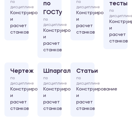
по
по
по
тесты
дисциплине
дисциплине
по
ГОСТу
Конструирование
Конструирование
дисциплин
и
и
по
Конструи
дисциплине
расчет
расчет
и
Конструирование
станков
станков
расчет
и
станков
расчет
станков
Чертеж
Шпаргалка
Статьи
по
по
по
дисциплине
дисциплине
дисциплине
Конструирование
Конструирование
Конструирование
и
и
и
расчет
расчет
расчет
станков
станков
станков