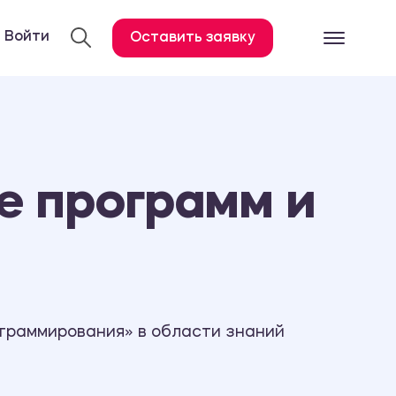
Войти
Оставить заявку
Готовые работ
Все услуги
Дипломная работа
е программ и
Курсовая работа
Контрольная работа
Лабораторная работа
Отчет по практике
Диссертация
ограммирования» в области знаний
План-конспект
Дневник по практике