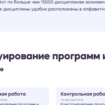
т по больше чем 15000 дисциплинам экономиче
се дисциплины удобно расположены в алфавитн
уирование программ 
»
вая работа
Контрольная раб
плине
по дисциплине
ирование программ и
Конструирование прогр