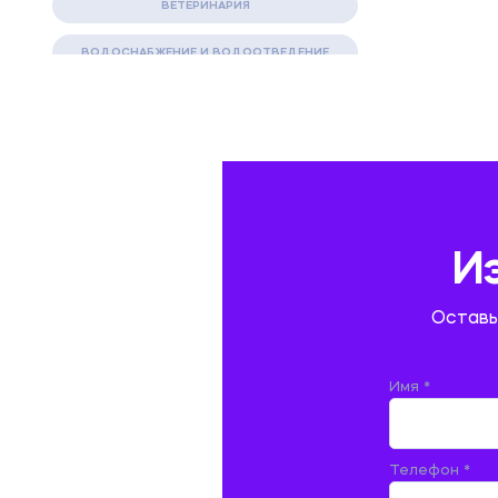
ВЕТЕРИНАРИЯ
ВОДОСНАБЖЕНИЕ И ВОДООТВЕДЕНИЕ
ГАЗОВАЯ И НЕФТЯНАЯ ПРОМЫШЛЕННОСТЬ
ГЕОГРАФИЯ
ГЕОЛОГИЯ И ГЕОДЕЗИЯ
ГИДРАВЛИКА
И
ГОСТИНИЧНЫЙ СЕРВИС. ТУРИЗМ.
Оставь
ДОКУМЕНТОВЕДЕНИЕ
ЖЕЛЕЗНОДОРОЖНЫЙ ТРАНСПОРТ
Имя *
ЖУРНАЛИСТИКА
Телефон *
ЗЕМЛЕУСТРОЙСТВО, КАДАСТР И
МОНИТОРИНГ ЗЕМЕЛЬ