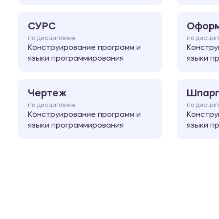
СУРС
Оформ
по дисциплине
по дисци
Конструирование программ и
Констру
языки программирования
языки п
Чертеж
Шпарг
по дисциплине
по дисци
Конструирование программ и
Констру
языки программирования
языки п