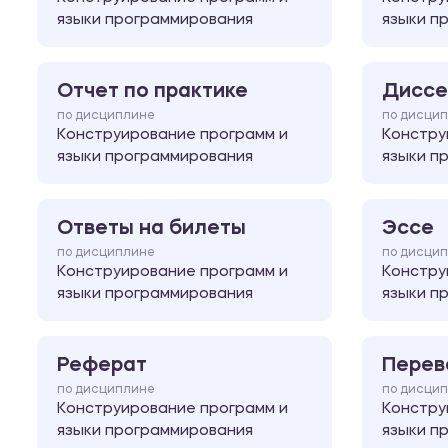
языки программирования
языки п
Отчет по практике
Диссе
по дисциплине
по дисци
Конструирование программ и
Констру
языки программирования
языки п
Ответы на билеты
Эссе
по дисциплине
по дисци
Конструирование программ и
Констру
языки программирования
языки п
Реферат
Перев
по дисциплине
по дисци
Конструирование программ и
Констру
языки программирования
языки п