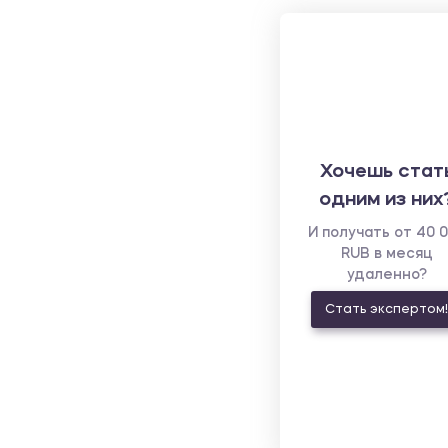
Хочешь стат
одним из них
И получать от 40 
RUB в месяц
удаленно?
Стать экспертом!