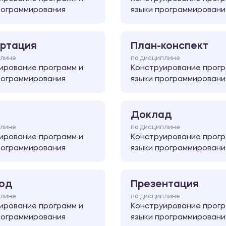
рограммирования
языки программировани
ртация
План-конспект
плине
по дисциплине
ирование программ и
Конструирование прогр
рограммирования
языки программировани
Доклад
плине
по дисциплине
ирование программ и
Конструирование прогр
рограммирования
языки программировани
од
Презентация
плине
по дисциплине
ирование программ и
Конструирование прогр
рограммирования
языки программировани