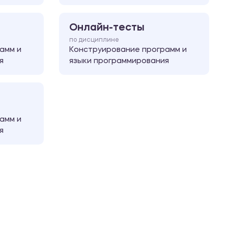
Онлайн-тесты
по дисциплине
амм и
Конструирование программ и
я
языки программирования
амм и
я