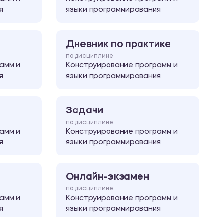
я
языки программирования
Дневник по практике
по дисциплине
амм и
Конструирование программ и
я
языки программирования
Задачи
по дисциплине
амм и
Конструирование программ и
я
языки программирования
Онлайн-экзамен
по дисциплине
амм и
Конструирование программ и
я
языки программирования