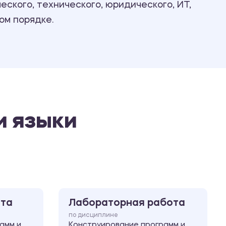
ского, технического, юридического, ИТ,
Ответы на билеты
ом порядке.
и языки
ота
Лабораторная работа
по дисциплине
амм и
Конструирование программ и