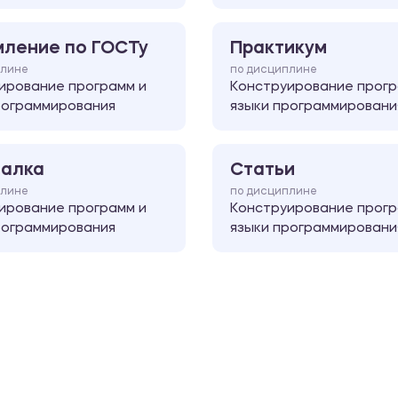
ление по ГОСТу
Практикум
плине
по дисциплине
ирование программ и
Конструирование прогр
рограммирования
языки программировани
алка
Статьи
плине
по дисциплине
ирование программ и
Конструирование прогр
рограммирования
языки программировани