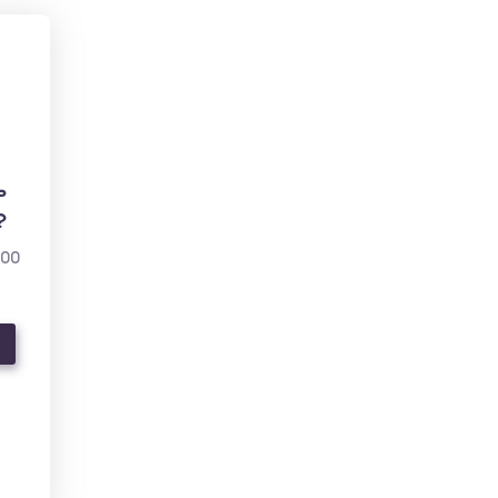
ь
?
000