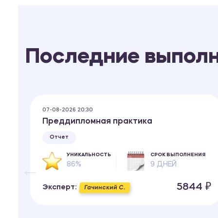
Последние выпол
07-08-2026 20:30
с-
Преддипломная практика
Отчет
УНИКАЛЬНОСТЬ
СРОК ВЫПОЛНЕНИЯ
86%
9 ДНЕЙ
ИЯ
5844 ₽
Эксперт:
Гачинский С.
 ₽