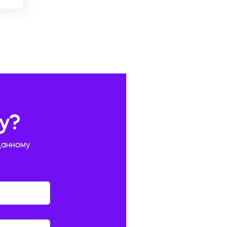
у?
данному