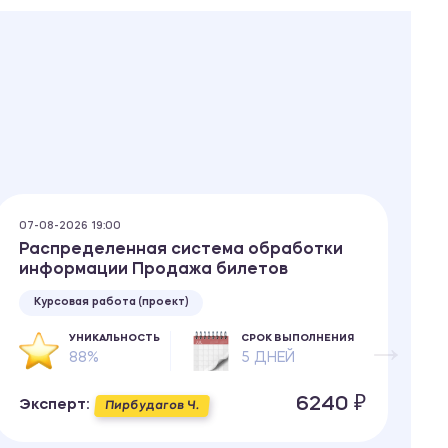
07-08-2026 19:00
07
Распределенная система обработки
О
информации Продажа билетов
Курсовая работа (проект)
УНИКАЛЬНОСТЬ
СРОК ВЫПОЛНЕНИЯ
88%
5 ДНЕЙ
Э
6240 ₽
Эксперт:
Пирбудагов Ч.