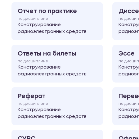
Отчет по практике
Диссе
по дисциплине
по дисци
Конструирование
Констру
радиоэлектронных средств
радиоэл
Ответы на билеты
Эссе
по дисциплине
по дисци
Конструирование
Констру
радиоэлектронных средств
радиоэл
Реферат
Перев
по дисциплине
по дисци
Конструирование
Констру
радиоэлектронных средств
радиоэл
СУРС
Оформ