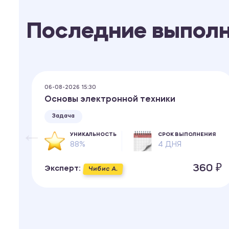
Последние выпол
06-08-2026 15:30
Основы электронной техники
Задача
ИЯ
УНИКАЛЬНОСТЬ
СРОК ВЫПОЛНЕНИЯ
88%
4 ДНЯ
 ₽
360 ₽
Эксперт:
Чибис А.