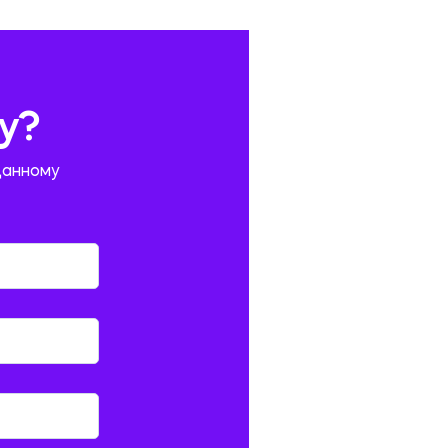
у?
данному