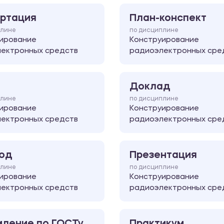
ртация
План-конспект
плине
по дисциплине
ирование
Конструирование
ектронных средств
радиоэлектронных сре
Доклад
плине
по дисциплине
ирование
Конструирование
ектронных средств
радиоэлектронных сре
од
Презентация
плине
по дисциплине
ирование
Конструирование
ектронных средств
радиоэлектронных сре
ление по ГОСТу
Практикум