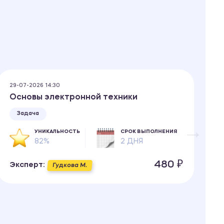
29-07-2026 14:30
26
Основы электронной техники
У
Задача
УНИКАЛЬНОСТЬ
СРОК ВЫПОЛНЕНИЯ
82%
2 ДНЯ
480 ₽
Эксперт:
Э
Гудкова М.