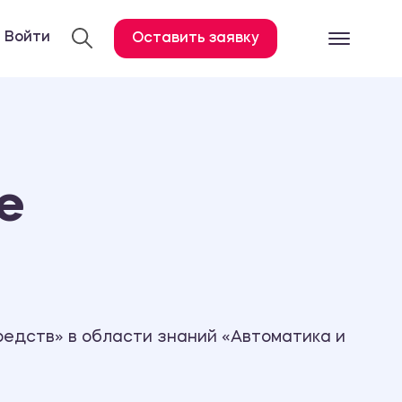
Войти
Оставить заявку
Готовые работ
Все услуги
Дипломная работа
е
Курсовая работа
Контрольная работа
Лабораторная работа
Отчет по практике
Диссертация
едств» в области знаний «Автоматика и
План-конспект
Дневник по практике