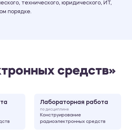
ского, технического, юридического, ИТ,
Ответы на билеты
ом порядке.
ктронных средств»
ота
Лабораторная работа
по дисциплине
Конструирование
дств
радиоэлектронных средств