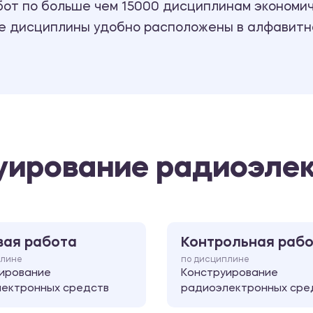
т по больше чем 15000 дисциплинам экономиче
се дисциплины удобно расположены в алфавитн
уирование радиоэле
вая работа
Контрольная раб
плине
по дисциплине
ирование
Конструирование
ектронных средств
радиоэлектронных сре