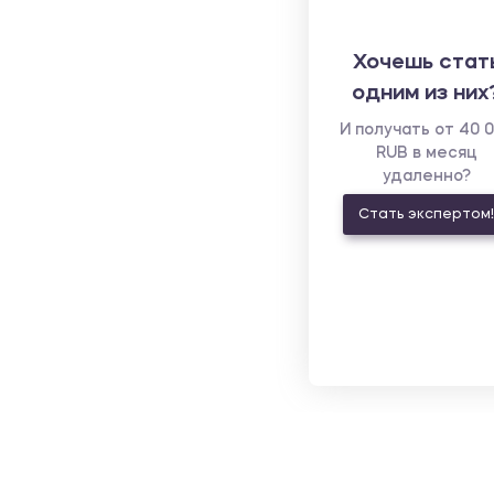
Хочешь стат
одним из них
И получать от 40 
RUB в месяц
удаленно?
Стать экспертом!