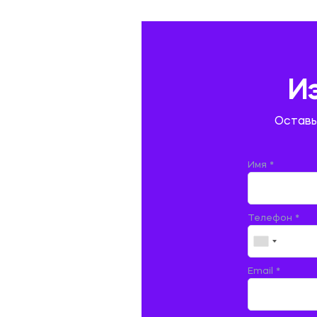
ГЕОГРАФИЯ
ГЕОЛОГИЯ И ГЕОДЕЗИЯ
ГИДРАВЛИКА
И
ГОСТИНИЧНЫЙ СЕРВИС. ТУРИЗМ.
Оставь
ДОКУМЕНТОВЕДЕНИЕ
ЖЕЛЕЗНОДОРОЖНЫЙ ТРАНСПОРТ
Имя *
ЖУРНАЛИСТИКА
Телефон *
ЗЕМЛЕУСТРОЙСТВО, КАДАСТР И
МОНИТОРИНГ ЗЕМЕЛЬ
ИНФОРМАТИКА И ПРОГРАММИРОВАНИЕ
Email *
ИСПАНСКИЙ ЯЗЫК