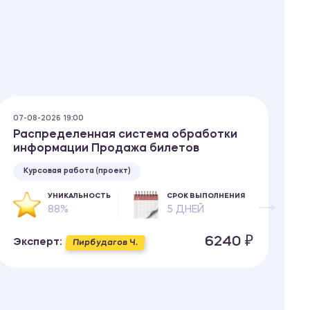
07-08-2026 19:00
07
Распределенная система обработки
О
информации Продажа билетов
Курсовая работа (проект)
УНИКАЛЬНОСТЬ
СРОК ВЫПОЛНЕНИЯ
88%
5 ДНЕЙ
Э
6240 ₽
Эксперт:
Пирбудагов Ч.