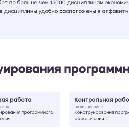
т по больше чем 15000 дисциплинам экономиче
се дисциплины удобно расположены в алфавитн
уирования программн
вая работа
Контрольная раб
плине
по дисциплине
ирования программного
Конструирования прогр
ения
обеспечения