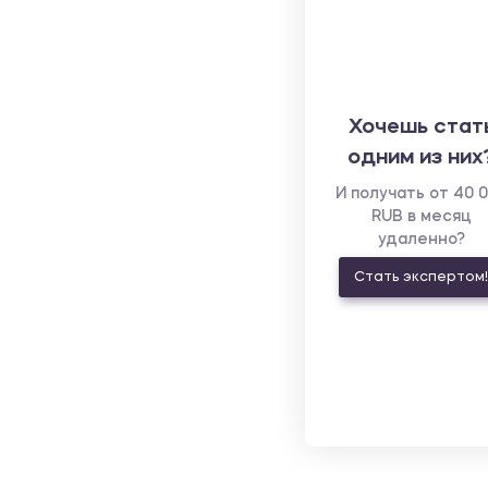
Хочешь стат
одним из них
И получать от 40 
RUB в месяц
удаленно?
Стать экспертом!