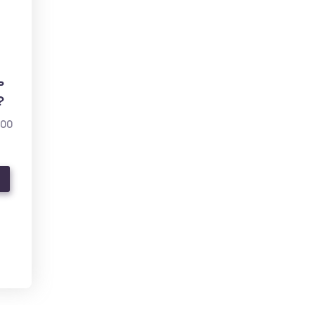
ь
?
000