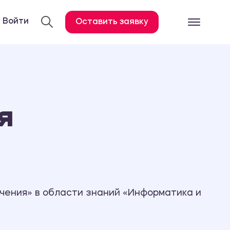
Войти
Оставить заявку
Готовые работ
Все услуги
Дипломная работа
я
Курсовая работа
Контрольная работа
Лабораторная работа
Отчет по практике
Диссертация
чения» в области знаний «Информатика и
План-конспект
Дневник по практике