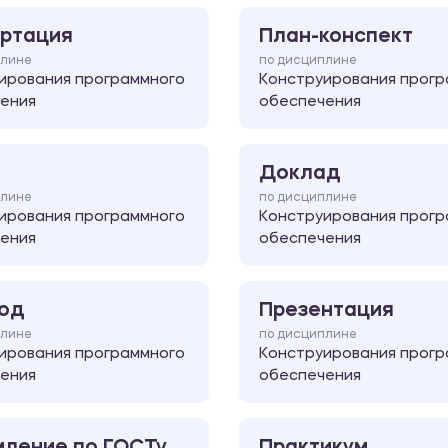
ртация
План-конспект
плине
по дисциплине
ирования программного
Конструирования прогр
ения
обеспечения
Доклад
плине
по дисциплине
ирования программного
Конструирования прогр
ения
обеспечения
од
Презентация
плине
по дисциплине
ирования программного
Конструирования прогр
ения
обеспечения
ление по ГОСТу
Практикум