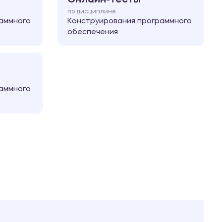
по дисциплине
аммного
Конструирования программного
обеспечения
аммного