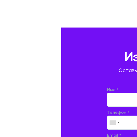
ГАЗОВАЯ И НЕФТЯНАЯ ПРОМЫШЛЕННОСТЬ
ГЕОГРАФИЯ
ГЕОЛОГИЯ И ГЕОДЕЗИЯ
ГИДРАВЛИКА
И
ГОСТИНИЧНЫЙ СЕРВИС. ТУРИЗМ.
Оставь
ДОКУМЕНТОВЕДЕНИЕ
ЖЕЛЕЗНОДОРОЖНЫЙ ТРАНСПОРТ
Имя *
ЖУРНАЛИСТИКА
Телефон *
ЗЕМЛЕУСТРОЙСТВО, КАДАСТР И
МОНИТОРИНГ ЗЕМЕЛЬ
ИНФОРМАТИКА И ПРОГРАММИРОВАНИЕ
Email *