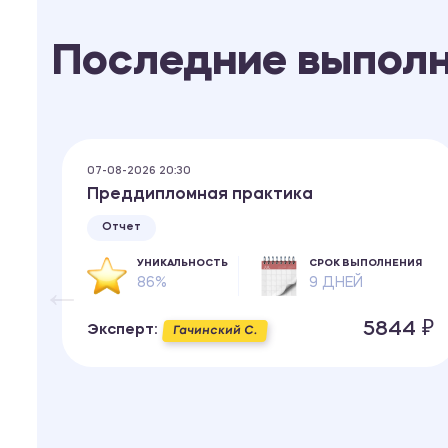
Последние выпол
07-08-2026 20:30
с-
Преддипломная практика
Отчет
УНИКАЛЬНОСТЬ
СРОК ВЫПОЛНЕНИЯ
86%
9 ДНЕЙ
ИЯ
5844 ₽
Эксперт:
Гачинский С.
 ₽