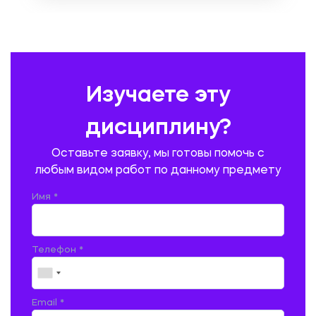
ОХРАНА ТРУДА И БЕЗОПАСНОСТЬ ЖИЗНЕДЕЯТЕЛЬНОСТИ
ПЕДАГОГИКА
ПОЛЬСКИЙ ЯЗЫК
ПОЧТОВАЯ СВЯЗЬ
ПРАВОВЕДЕНИЕ
ПРЕДУПРЕЖДЕНИЕ И ЛИКВИДАЦИЯ ЧРЕЗВЫЧАЙНЫХ СИТУАЦИЙ
Изучаете эту
ПРОИЗВОДСТВО ПРОДУКЦИИ И ОРГАНИЗАЦИЯ ОБЩЕСТВЕННОГО
ПИТАНИЯ
дисциплину?
ПРОМЫШЛЕННОЕ И ГРАЖДАНСКОЕ СТРОИТЕЛЬСТВО
Оставьте заявку, мы готовы помочь с
ПСИХОЛОГИЯ
РЕВИЗИЯ И АУДИТ
РЕЖУЩИЙ ИНСТРУМЕНТ
любым видом работ по данному предмету
РУССКАЯ ЛИТЕРАТУРА
РУССКИЙ ЯЗЫК
Имя *
СЕЛЬСКОЕ ХОЗЯЙСТВО
СЕЛЬСКОХОЗЯЙСТВЕННАЯ ТЕХНИКА
СОЦИАЛЬНО-ГУМАНИТАРНЫЕ НАУКИ
СТАРОСЛАВЯНСКИЙ ЯЗЫК
Телефон *
СТРОИТЕЛЬСТВО АВТОМОБИЛЬНЫХ ДОРОГ
СТРОИТЕЛЬСТВО ЖЕЛЕЗНЫХ ДОРОГ
ТАМОЖЕННОЕ ДЕЛО
Email *
ТЕПЛОЭНЕРГЕТИКА