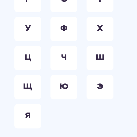
У
Ф
Х
Ц
Ч
Ш
Щ
Ю
Э
Я