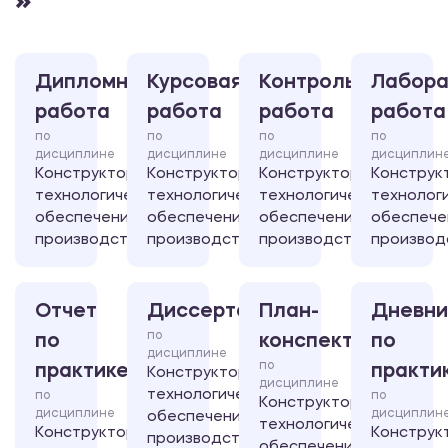
»
Дипломная
Курсовая
Контрольная
Лабора
работа
работа
работа
работа
по
по
по
по
дисциплине
дисциплине
дисциплине
дисциплин
Конструкторско-
Конструкторско-
Конструкторско-
Конструк
технологическое
технологическое
технологическое
технолог
обеспечение
обеспечение
обеспечение
обеспече
производства
производства
производства
производ
Отчет
Диссертация
План-
Дневни
по
по
конспект
по
дисциплине
по
практике
практи
Конструкторско-
дисциплине
технологическое
по
по
Конструкторско-
дисциплине
дисциплин
обеспечение
технологическое
Конструкторско-
Конструк
производства
обеспечение