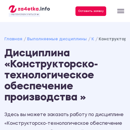
Данные, необходимые для качественного выполнения заказа
Оставить заявку
- МЫ ПОМОГАЕМ УЧИТЬСЯ ❤️
Главная
Выполняемые дисциплины
К
Конструкторс
Дисциплина
«Конструкторско-
технологическое
обеспечение
производства »
Здесь вы можете заказать работу по дисциплине
«Конструкторско-технологическое обеспечение