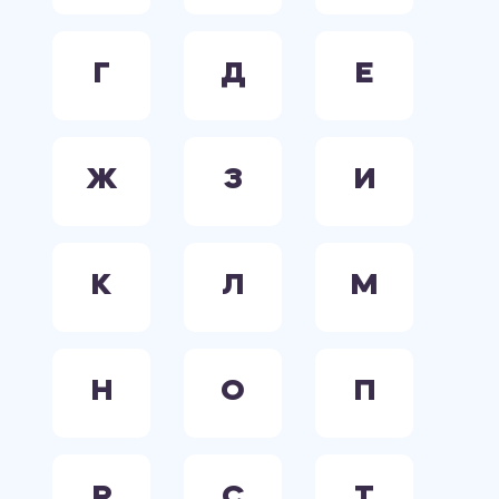
Г
Д
Е
Ж
З
И
К
Л
М
Н
О
П
Р
С
Т