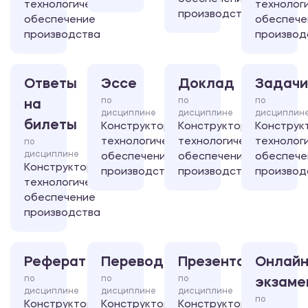
технологическое
технолог
производства
обеспечение
обеспече
производства
производ
Ответы
Эссе
Доклад
Задачи
по
по
по
на
дисциплине
дисциплине
дисциплин
билеты
Конструкторско-
Конструкторско-
Конструк
технологическое
технологическое
технолог
по
дисциплине
обеспечение
обеспечение
обеспече
Конструкторско-
производства
производства
производ
технологическое
обеспечение
производства
Реферат
Перевод
Презентация
Онлайн
по
по
по
экзаме
дисциплине
дисциплине
дисциплине
по
Конструкторско-
Конструкторско-
Конструкторско-