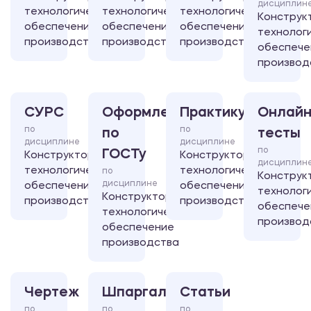
дисциплин
технологическое
технологическое
технологическое
Конструк
обеспечение
обеспечение
обеспечение
технолог
производства
производства
производства
обеспече
производ
СУРС
Оформление
Практикум
Онлайн
по
по
по
тесты
дисциплине
дисциплине
по
ГОСТу
Конструкторско-
Конструкторско-
дисциплин
технологическое
технологическое
по
Конструк
дисциплине
обеспечение
обеспечение
технолог
Конструкторско-
производства
производства
обеспече
технологическое
производ
обеспечение
производства
Чертеж
Шпаргалка
Статьи
по
по
по