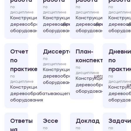
работа
работа
работа
работа
по
по
по
по
дисциплине
дисциплине
дисциплине
дисциплин
Конструкции
Конструкции
Конструкции
Конструк
деревообрабатывающего
деревообрабатывающего
деревообрабатывающ
деревоо
оборудования
оборудования
оборудования
оборудов
Отчет
Диссертация
План-
Дневни
по
по
конспект
по
дисциплине
по
практике
практи
Конструкции
дисциплине
деревообрабатывающего
по
по
Конструкции
дисциплине
дисциплин
оборудования
деревообрабатывающ
Конструкции
Конструк
оборудования
деревообрабатывающего
деревоо
оборудования
оборудов
Ответы
Эссе
Доклад
Задачи
по
по
по
на