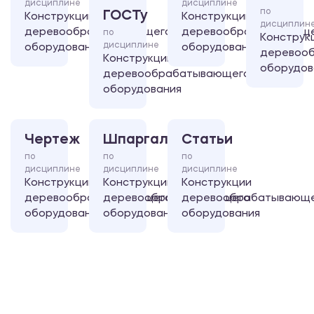
дисциплине
дисциплине
по
ГОСТу
Конструкции
Конструкции
дисциплин
деревообрабатывающего
деревообрабатывающ
по
Конструк
дисциплине
оборудования
оборудования
деревоо
Конструкции
оборудов
деревообрабатывающего
оборудования
Чертеж
Шпаргалка
Статьи
по
по
по
дисциплине
дисциплине
дисциплине
Конструкции
Конструкции
Конструкции
деревообрабатывающего
деревообрабатывающего
деревообрабатывающ
оборудования
оборудования
оборудования