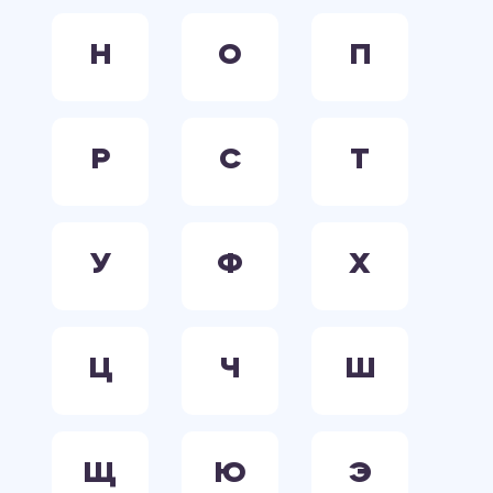
Н
О
П
Р
С
Т
У
Ф
Х
Ц
Ч
Ш
Щ
Ю
Э