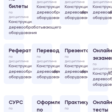
дисциплине
дисциплине
дисциплин
билеты
Конструкции
Конструкции
Конструк
деревообрабатывающего
деревообрабатывающ
деревоо
по
дисциплине
оборудования
оборудования
оборудов
Конструкции
деревообрабатывающего
оборудования
Реферат
Перевод
Презентация
Онлайн
по
по
по
экзаме
дисциплине
дисциплине
дисциплине
по
Конструкции
Конструкции
Конструкции
дисциплин
деревообрабатывающего
деревообрабатывающего
деревообрабатывающ
Конструк
оборудования
оборудования
оборудования
деревоо
оборудов
СУРС
Оформление
Практикум
Онлайн
по
по
по
тесты