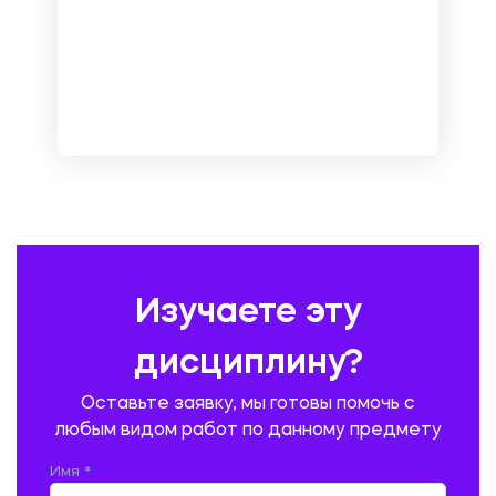
МАРКЕТИНГ И РЕКЛАМА
МАТЕМАТИКА
МЕДИЦИНА
МЕНЕДЖМЕНТ
МЕТАЛЛУРГИЯ. СВАРКА.
МЕТРОЛОГИЯ И СТАНДАРТИЗАЦИЯ
МЕХАНИКА МАТЕРИАЛОВ
НЕМЕЦКИЙ ЯЗЫК
ОХРАНА ТРУДА И БЕЗОПАСНОСТЬ ЖИЗНЕДЕЯТЕЛЬНОСТИ
ПЕДАГОГИКА
ПОЛЬСКИЙ ЯЗЫК
ПОЧТОВАЯ СВЯЗЬ
ПРАВОВЕДЕНИЕ
ПРЕДУПРЕЖДЕНИЕ И ЛИКВИДАЦИЯ ЧРЕЗВЫЧАЙНЫХ СИТУАЦИЙ
Изучаете эту
ПРОИЗВОДСТВО ПРОДУКЦИИ И ОРГАНИЗАЦИЯ ОБЩЕСТВЕННОГО
ПИТАНИЯ
дисциплину?
ПРОМЫШЛЕННОЕ И ГРАЖДАНСКОЕ СТРОИТЕЛЬСТВО
Оставьте заявку, мы готовы помочь с
ПСИХОЛОГИЯ
РЕВИЗИЯ И АУДИТ
РЕЖУЩИЙ ИНСТРУМЕНТ
любым видом работ по данному предмету
РУССКАЯ ЛИТЕРАТУРА
РУССКИЙ ЯЗЫК
Имя *
СЕЛЬСКОЕ ХОЗЯЙСТВО
СЕЛЬСКОХОЗЯЙСТВЕННАЯ ТЕХНИКА