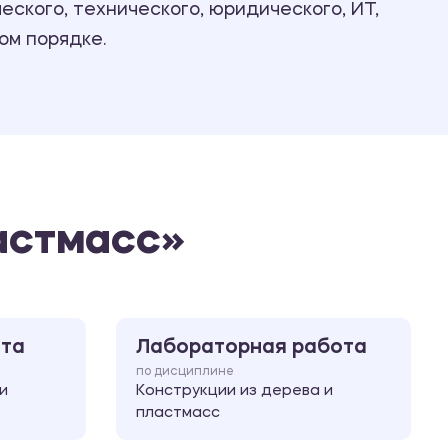
ского, технического, юридического, ИТ,
Ответы на билеты
ом порядке.
астмасс»
ота
Лабораторная работа
по дисциплине
и
Конструкции из дерева и
пластмасс