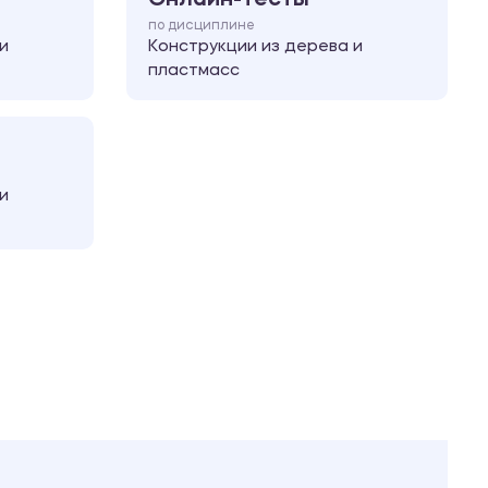
по дисциплине
и
Конструкции из дерева и
пластмасс
и