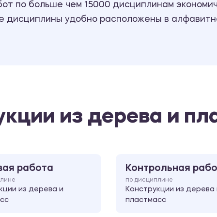
т по больше чем 15000 дисциплинам экономиче
се дисциплины удобно расположены в алфавитн
укции из дерева и пл
вая работа
Контрольная раб
плине
по дисциплине
кции из дерева и
Конструкции из дерева 
сс
пластмасс