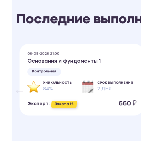
Последние выпол
06-08-2026 21:00
Основания и фундаменты 1
Контрольная
ИЯ
УНИКАЛЬНОСТЬ
СРОК ВЫПОЛНЕНИЯ
84%
2 ДНЯ
 ₽
660 ₽
Эксперт:
Закота Н.