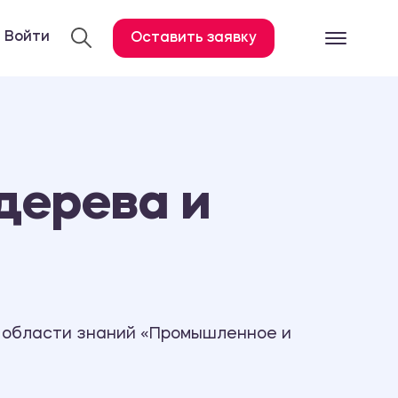
Войти
Оставить заявку
Готовые работ
Все услуги
Дипломная работа
дерева и
Курсовая работа
Контрольная работа
Лабораторная работа
Отчет по практике
Диссертация
в области знаний «Промышленное и
План-конспект
Дневник по практике