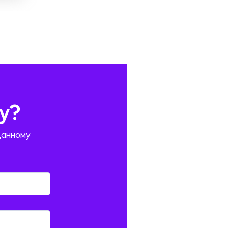
у?
данному