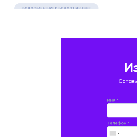
ВОДОСНАБЖЕНИЕ И ВОДООТВЕДЕНИЕ
ГАЗОВАЯ И НЕФТЯНАЯ ПРОМЫШЛЕННОСТЬ
ГЕОГРАФИЯ
ГЕОЛОГИЯ И ГЕОДЕЗИЯ
ГИДРАВЛИКА
И
ГОСТИНИЧНЫЙ СЕРВИС. ТУРИЗМ.
Оставь
ДОКУМЕНТОВЕДЕНИЕ
ЖЕЛЕЗНОДОРОЖНЫЙ ТРАНСПОРТ
Имя *
ЖУРНАЛИСТИКА
Телефон *
ЗЕМЛЕУСТРОЙСТВО, КАДАСТР И
МОНИТОРИНГ ЗЕМЕЛЬ