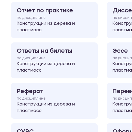
Отчет по практике
Диссе
по дисциплине
по дисци
Конструкции из дерева и
Констру
пластмасс
пластма
Ответы на билеты
Эссе
по дисциплине
по дисци
Конструкции из дерева и
Констру
пластмасс
пластма
Реферат
Перев
по дисциплине
по дисци
Конструкции из дерева и
Констру
пластмасс
пластма
СУРС
Оформ