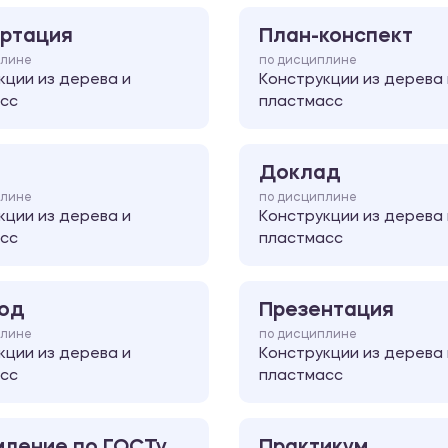
ртация
План-конспект
плине
по дисциплине
кции из дерева и
Конструкции из дерева 
сс
пластмасс
Доклад
плине
по дисциплине
кции из дерева и
Конструкции из дерева 
сс
пластмасс
од
Презентация
плине
по дисциплине
кции из дерева и
Конструкции из дерева 
сс
пластмасс
ление по ГОСТу
Практикум