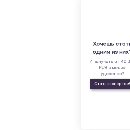
Хочешь стат
одним из них
И получать от 40 
RUB в месяц
удаленно?
Стать экспертом!