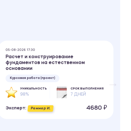
05-08-2026 17:30
05
Расчет и конструирование
С
фундаментов на естественном
основании
Курсовая работа (проект)
УНИКАЛЬНОСТЬ
СРОК ВЫПОЛНЕНИЯ
98%
7 ДНЕЙ
Э
4680 ₽
Эксперт:
Реммер И.