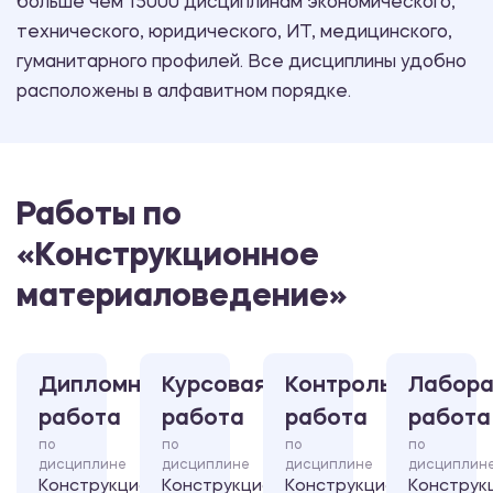
больше чем 15000 дисциплинам экономического,
технического, юридического, ИТ, медицинского,
гуманитарного профилей. Все дисциплины удобно
расположены в алфавитном порядке.
Работы по
«Конструкционное
материаловедение»
Дипломная
Курсовая
Контрольная
Лабора
работа
работа
работа
работа
по
по
по
по
дисциплине
дисциплине
дисциплине
дисциплин
Конструкционное
Конструкционное
Конструкционное
Конструк