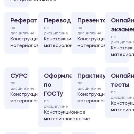
Реферат
Перевод
Презентация
Онлайн
по
по
по
экзаме
дисциплине
дисциплине
дисциплине
по
Конструкционное
Конструкционное
Конструкционное
дисциплин
материаловедение
материаловедение
материаловедение
Конструк
материал
СУРС
Оформление
Практикум
Онлайн
по
по
по
тесты
дисциплине
дисциплине
по
ГОСТу
Конструкционное
Конструкционное
дисциплин
материаловедение
материаловедение
по
Конструк
дисциплине
материал
Конструкционное
материаловедение