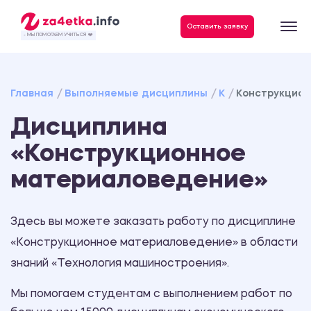
Данные, необходимые для качественного выполнения заказа
Оставить заявку
- МЫ ПОМОГАЕМ УЧИТЬСЯ ❤️
Главная
Выполняемые дисциплины
К
Конструкцио
Дисциплина
«Конструкционное
материаловедение»
Здесь вы можете заказать работу по дисциплине
«Конструкционное материаловедение» в области
знаний «Технология машиностроения».
Мы помогаем студентам с выполнением работ по