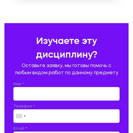
ОХРАНА ТРУДА И БЕЗОПАСНОСТЬ ЖИЗНЕДЕЯТЕЛЬНОСТИ
ПЕДАГОГИКА
ПОЛЬСКИЙ ЯЗЫК
ПОЧТОВАЯ СВЯЗЬ
ПРАВОВЕДЕНИЕ
ПРЕДУПРЕЖДЕНИЕ И ЛИКВИДАЦИЯ ЧРЕЗВЫЧАЙНЫХ СИТУАЦИЙ
Изучаете эту
ПРОИЗВОДСТВО ПРОДУКЦИИ И ОРГАНИЗАЦИЯ ОБЩЕСТВЕННОГО
ПИТАНИЯ
дисциплину?
ПРОМЫШЛЕННОЕ И ГРАЖДАНСКОЕ СТРОИТЕЛЬСТВО
Оставьте заявку, мы готовы помочь с
ПСИХОЛОГИЯ
РЕВИЗИЯ И АУДИТ
РЕЖУЩИЙ ИНСТРУМЕНТ
любым видом работ по данному предмету
РУССКАЯ ЛИТЕРАТУРА
РУССКИЙ ЯЗЫК
Имя *
СЕЛЬСКОЕ ХОЗЯЙСТВО
СЕЛЬСКОХОЗЯЙСТВЕННАЯ ТЕХНИКА
СОЦИАЛЬНО-ГУМАНИТАРНЫЕ НАУКИ
СТАРОСЛАВЯНСКИЙ ЯЗЫК
Телефон *
СТРОИТЕЛЬСТВО АВТОМОБИЛЬНЫХ ДОРОГ
СТРОИТЕЛЬСТВО ЖЕЛЕЗНЫХ ДОРОГ
ТАМОЖЕННОЕ ДЕЛО
Email *
ТЕПЛОЭНЕРГЕТИКА