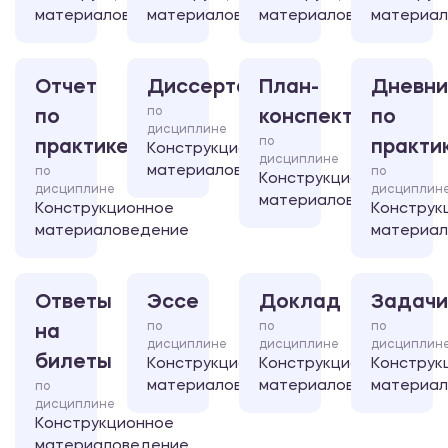
материаловедение
материаловедение
материаловедение
материал
Отчет
Диссертация
План-
Дневни
по
по
конспект
по
дисциплине
по
практике
практи
Конструкционное
дисциплине
материаловедение
по
по
Конструкционное
дисциплине
дисциплин
материаловедение
Конструкционное
Конструк
материаловедение
материал
Ответы
Эссе
Доклад
Задачи
по
по
по
на
дисциплине
дисциплине
дисциплин
билеты
Конструкционное
Конструкционное
Конструк
материаловедение
материаловедение
материал
по
дисциплине
Конструкционное
материаловедение