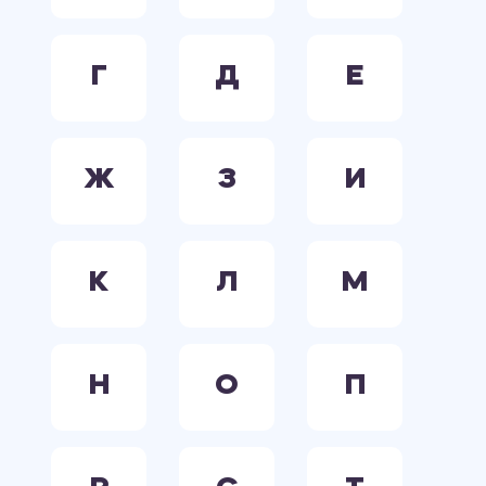
Г
Д
Е
Ж
З
И
К
Л
М
Н
О
П