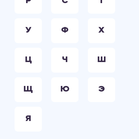
Р
С
Т
У
Ф
Х
Ц
Ч
Ш
Щ
Ю
Э
Я