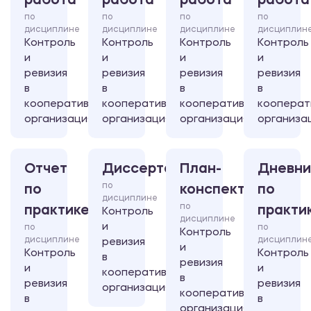
работа
работа
работа
работа
по
по
по
по
дисциплине
дисциплине
дисциплине
дисциплин
Контроль
Контроль
Контроль
Контроль
и
и
и
и
ревизия
ревизия
ревизия
ревизия
в
в
в
в
кооперативных
кооперативных
кооперативных
кооперат
организациях
организациях
организациях
организа
Отчет
Диссертация
План-
Дневни
по
по
конспект
по
дисциплине
по
практике
практи
Контроль
дисциплине
и
по
по
Контроль
дисциплине
дисциплин
ревизия
и
Контроль
Контроль
в
ревизия
и
и
кооперативных
в
ревизия
ревизия
организациях
кооперативных
в
в
организациях