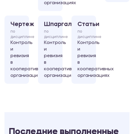
организациях
Чертеж
Шпаргалка
Статьи
по
по
по
дисциплине
дисциплине
дисциплине
Контроль
Контроль
Контроль
и
и
и
ревизия
ревизия
ревизия
в
в
в
кооперативных
кооперативных
кооперативных
организациях
организациях
организациях
Последние выполненные