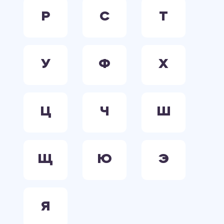
Р
С
Т
У
Ф
Х
Ц
Ч
Ш
Щ
Ю
Э
Я