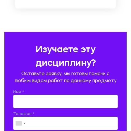
НЕМЕЦКИЙ ЯЗЫК
ОХРАНА ТРУДА И БЕЗОПАСНОСТЬ ЖИЗНЕДЕЯТЕЛЬНОСТИ
ПЕДАГОГИКА
ПОЛЬСКИЙ ЯЗЫК
ПОЧТОВАЯ СВЯЗЬ
ПРАВОВЕДЕНИЕ
ПРЕДУПРЕЖДЕНИЕ И ЛИКВИДАЦИЯ ЧРЕЗВЫЧАЙНЫХ СИТУАЦИЙ
Изучаете эту
ПРОИЗВОДСТВО ПРОДУКЦИИ И ОРГАНИЗАЦИЯ ОБЩЕСТВЕННОГО
ПИТАНИЯ
дисциплину?
ПРОМЫШЛЕННОЕ И ГРАЖДАНСКОЕ СТРОИТЕЛЬСТВО
Оставьте заявку, мы готовы помочь с
ПСИХОЛОГИЯ
РЕВИЗИЯ И АУДИТ
РЕЖУЩИЙ ИНСТРУМЕНТ
любым видом работ по данному предмету
РУССКАЯ ЛИТЕРАТУРА
РУССКИЙ ЯЗЫК
Имя *
СЕЛЬСКОЕ ХОЗЯЙСТВО
СЕЛЬСКОХОЗЯЙСТВЕННАЯ ТЕХНИКА
СОЦИАЛЬНО-ГУМАНИТАРНЫЕ НАУКИ
СТАРОСЛАВЯНСКИЙ ЯЗЫК
Телефон *
СТРОИТЕЛЬСТВО АВТОМОБИЛЬНЫХ ДОРОГ
СТРОИТЕЛЬСТВО ЖЕЛЕЗНЫХ ДОРОГ
ТАМОЖЕННОЕ ДЕЛО