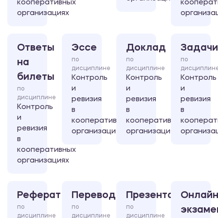
кооперативных
кооперат
организациях
организа
Ответы
Эссе
Доклад
Задачи
по
по
по
на
дисциплине
дисциплине
дисциплин
билеты
Контроль
Контроль
Контроль
и
и
и
по
дисциплине
ревизия
ревизия
ревизия
Контроль
в
в
в
и
кооперативных
кооперативных
кооперат
ревизия
организациях
организациях
организа
в
кооперативных
организациях
Реферат
Перевод
Презентация
Онлайн
по
по
по
экзаме
дисциплине
дисциплине
дисциплине