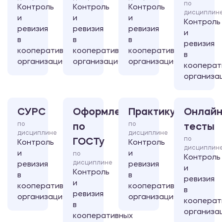
по
Контроль
Контроль
Контроль
дисциплин
и
и
и
Контроль
ревизия
ревизия
ревизия
и
в
в
в
ревизия
кооперативных
кооперативных
кооперативных
в
организациях
организациях
организациях
кооперат
организа
СУРС
Оформление
Практикум
Онлайн
по
по
по
тесты
дисциплине
дисциплине
по
ГОСТу
Контроль
Контроль
дисциплин
и
и
по
Контроль
дисциплине
ревизия
ревизия
и
Контроль
в
в
ревизия
и
кооперативных
кооперативных
в
ревизия
организациях
организациях
кооперат
в
организа
кооперативных