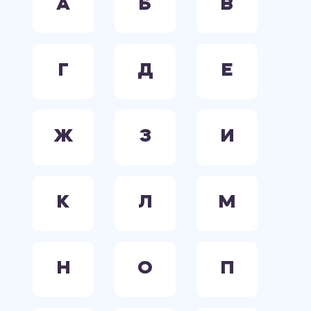
А
Б
В
Г
Д
Е
Ж
З
И
К
Л
М
Н
О
П