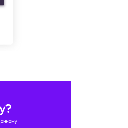
у?
данному