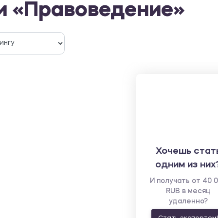
и «Правоведение»
Хочешь стат
одним из них
И получать от 40 
RUB в месяц
удаленно?