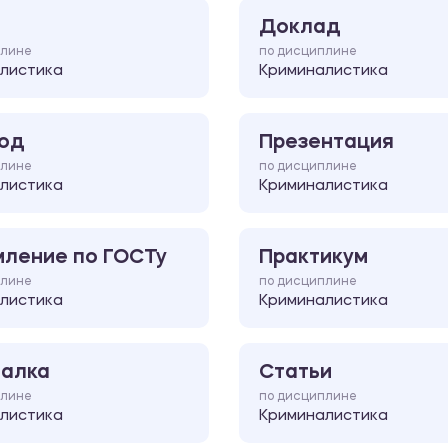
Доклад
плине
по дисциплине
листика
Криминалистика
од
Презентация
плине
по дисциплине
листика
Криминалистика
ление по ГОСТу
Практикум
плине
по дисциплине
листика
Криминалистика
алка
Статьи
плине
по дисциплине
листика
Криминалистика