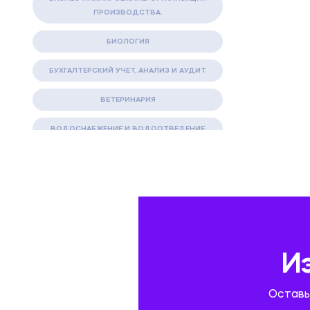
ПРОИЗВОДСТВА.
БИОЛОГИЯ
БУХГАЛТЕРСКИЙ УЧЕТ, АНАЛИЗ И АУДИТ
ВЕТЕРИНАРИЯ
ВОДОСНАБЖЕНИЕ И ВОДООТВЕДЕНИЕ
ГАЗОВАЯ И НЕФТЯНАЯ ПРОМЫШЛЕННОСТЬ
ГЕОГРАФИЯ
ГЕОЛОГИЯ И ГЕОДЕЗИЯ
ГИДРАВЛИКА
И
ГОСТИНИЧНЫЙ СЕРВИС. ТУРИЗМ.
Оставь
ДОКУМЕНТОВЕДЕНИЕ