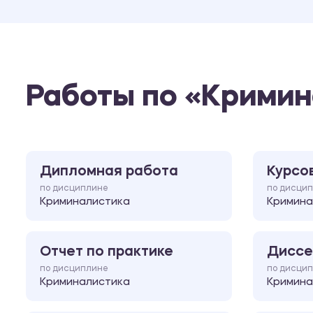
Работы по «Крими
Дипломная работа
Курсо
по дисциплине
по дисци
Криминалистика
Кримина
Отчет по практике
Диссе
по дисциплине
по дисци
Криминалистика
Кримина