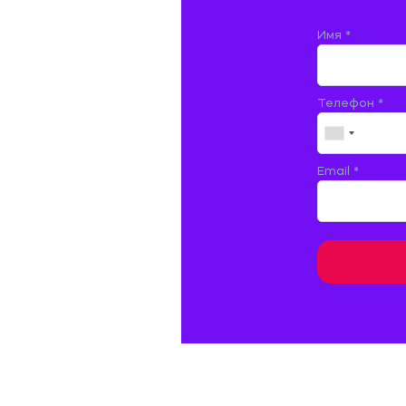
ЖЕЛЕЗНОДОРОЖНЫЙ ТРАНСПОРТ
Имя *
ЖУРНАЛИСТИКА
Телефон *
ЗЕМЛЕУСТРОЙСТВО, КАДАСТР И
МОНИТОРИНГ ЗЕМЕЛЬ
ИНФОРМАТИКА И ПРОГРАММИРОВАНИЕ
Email *
ИСПАНСКИЙ ЯЗЫК
ИСТОРИЯ
ИТАЛЬЯНСКИЙ ЯЗЫК
КИТАЙСКИЙ ЯЗЫК. ЯПОНСКИЙ ЯЗЫК.
КУЛЬТУРОЛОГИЯ И ДЕЯТЕЛЬНОСТЬ В СФЕРЕ
КУЛЬТУРЫ