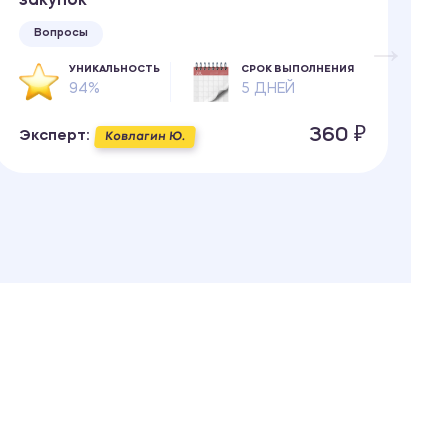
закупок
Вопросы
УНИКАЛЬНОСТЬ
СРОК ВЫПОЛНЕНИЯ
94%
5 ДНЕЙ
Э
360 ₽
Эксперт:
Ковлагин Ю.