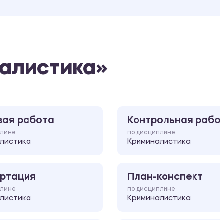
налистика»
вая работа
Контрольная раб
плине
по дисциплине
листика
Криминалистика
ртация
План-конспект
плине
по дисциплине
листика
Криминалистика