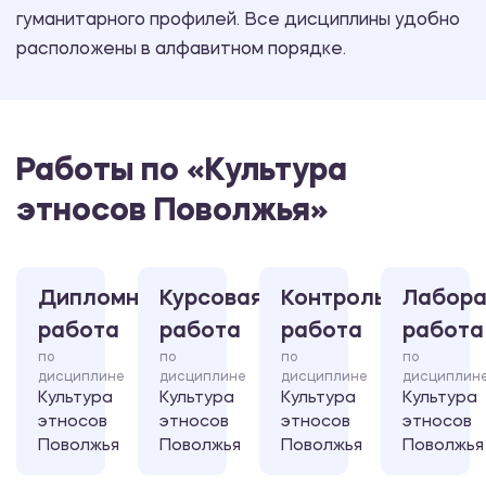
гуманитарного профилей. Все дисциплины удобно
расположены в алфавитном порядке.
Работы по «Культура
этносов Поволжья»
Дипломная
Курсовая
Контрольная
Лабора
работа
работа
работа
работа
по
по
по
по
дисциплине
дисциплине
дисциплине
дисциплин
Культура
Культура
Культура
Культура
этносов
этносов
этносов
этносов
Поволжья
Поволжья
Поволжья
Поволжья