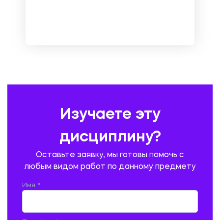
МЕТРОЛОГИЯ И СТАНДАРТИЗАЦИЯ
МЕХАНИКА МАТЕРИАЛОВ
НЕМЕЦКИЙ ЯЗЫК
ОХРАНА ТРУДА И БЕЗОПАСНОСТЬ ЖИЗНЕДЕЯТЕЛЬНОСТИ
ПЕДАГОГИКА
ПОЛЬСКИЙ ЯЗЫК
ПОЧТОВАЯ СВЯЗЬ
ПРАВОВЕДЕНИЕ
ПРЕДУПРЕЖДЕНИЕ И ЛИКВИДАЦИЯ ЧРЕЗВЫЧАЙНЫХ СИТУАЦИЙ
Изучаете эту
ПРОИЗВОДСТВО ПРОДУКЦИИ И ОРГАНИЗАЦИЯ ОБЩЕСТВЕННОГО
ПИТАНИЯ
дисциплину?
ПРОМЫШЛЕННОЕ И ГРАЖДАНСКОЕ СТРОИТЕЛЬСТВО
Оставьте заявку, мы готовы помочь с
ПСИХОЛОГИЯ
РЕВИЗИЯ И АУДИТ
РЕЖУЩИЙ ИНСТРУМЕНТ
любым видом работ по данному предмету
РУССКАЯ ЛИТЕРАТУРА
РУССКИЙ ЯЗЫК
Имя *
СЕЛЬСКОЕ ХОЗЯЙСТВО
СЕЛЬСКОХОЗЯЙСТВЕННАЯ ТЕХНИКА
СОЦИАЛЬНО-ГУМАНИТАРНЫЕ НАУКИ
СТАРОСЛАВЯНСКИЙ ЯЗЫК