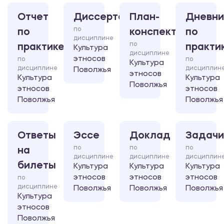
Отчет
Диссертация
План-
Дневни
по
по
конспект
по
дисциплине
по
практике
практи
Культура
дисциплине
этносов
по
по
Культура
дисциплине
дисциплин
Поволжья
этносов
Культура
Культура
Поволжья
этносов
этносов
Поволжья
Поволжья
Ответы
Эссе
Доклад
Задачи
по
по
по
на
дисциплине
дисциплине
дисциплин
билеты
Культура
Культура
Культура
этносов
этносов
этносов
по
дисциплине
Поволжья
Поволжья
Поволжья
Культура
этносов
Поволжья