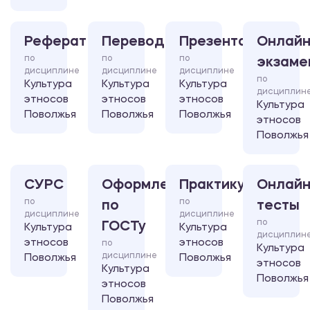
Реферат
Перевод
Презентация
Онлайн
по
по
по
экзаме
дисциплине
дисциплине
дисциплине
по
Культура
Культура
Культура
дисциплин
этносов
этносов
этносов
Культура
Поволжья
Поволжья
Поволжья
этносов
Поволжья
СУРС
Оформление
Практикум
Онлайн
по
по
по
тесты
дисциплине
дисциплине
по
ГОСТу
Культура
Культура
дисциплин
этносов
этносов
по
Культура
дисциплине
Поволжья
Поволжья
этносов
Культура
Поволжья
этносов
Поволжья