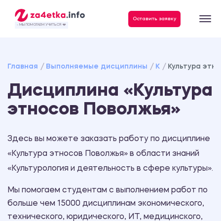
Данные, необходимые для качественного выполнения заказа
Оставить заявку
- МЫ ПОМОГАЕМ УЧИТЬСЯ ❤️
Главная
Выполняемые дисциплины
К
Культура этн
Дисциплина «Культура
этносов Поволжья»
Здесь вы можете заказать работу по дисциплине
«Культура этносов Поволжья» в области знаний
«Культурология и деятельность в сфере культуры».
Мы помогаем студентам с выполнением работ по
больше чем 15000 дисциплинам экономического,
технического, юридического, ИТ, медицинского,