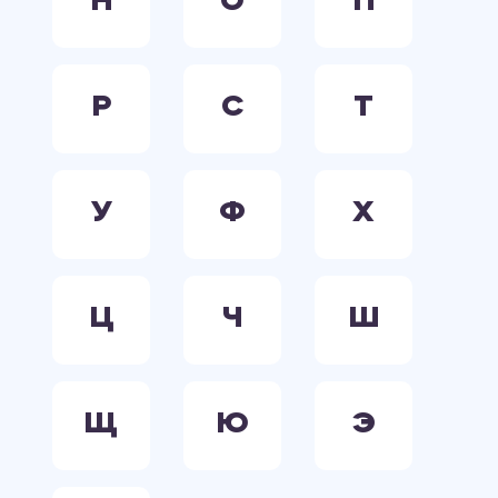
Н
О
П
Р
С
Т
У
Ф
Х
Ц
Ч
Ш
Щ
Ю
Э