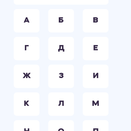
А
Б
В
Г
Д
Е
Ж
З
И
К
Л
М