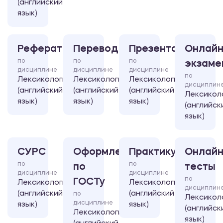
(английский
язык)
Реферат
Перевод
Презентация
Онлайн
по
по
по
экзаме
дисциплине
дисциплине
дисциплине
по
Лексикология
Лексикология
Лексикология
дисциплин
(английский
(английский
(английский
Лексикол
язык)
язык)
язык)
(английск
язык)
СУРС
Оформление
Практикум
Онлайн
по
по
по
тесты
дисциплине
дисциплине
по
ГОСТу
Лексикология
Лексикология
дисциплин
(английский
(английский
по
Лексикол
дисциплине
язык)
язык)
(английск
Лексикология
язык)