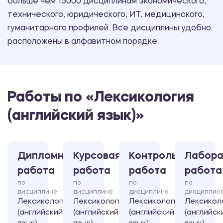
больше чем 15000 дисциплинам экономического,
технического, юридического, ИТ, медицинского,
гуманитарного профилей. Все дисциплины удобно
расположены в алфавитном порядке.
Работы по «Лексикология
(английский язык)»
Дипломная
Курсовая
Контрольная
Лабора
работа
работа
работа
работа
по
по
по
по
дисциплине
дисциплине
дисциплине
дисциплин
Лексикология
Лексикология
Лексикология
Лексикол
(английский
(английский
(английский
(английск