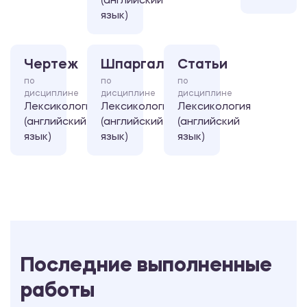
(английский
язык)
Чертеж
Шпаргалка
Статьи
по
по
по
дисциплине
дисциплине
дисциплине
Лексикология
Лексикология
Лексикология
(английский
(английский
(английский
язык)
язык)
язык)
Последние выполненные
работы