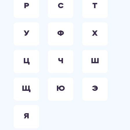
Р
С
Т
У
Ф
Х
Ц
Ч
Ш
Щ
Ю
Э
Я