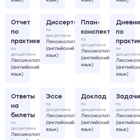
язык)
язык)
язык)
язык)
Отчет
Диссертация
План-
Дневни
по
по
конспект
по
дисциплине
по
практике
практи
Лексикология
дисциплине
(английский
по
по
Лексикология
дисциплине
дисциплин
язык)
(английский
Лексикология
Лексикол
язык)
(английский
(английск
язык)
язык)
Ответы
Эссе
Доклад
Задачи
по
по
по
на
дисциплине
дисциплине
дисциплин
билеты
Лексикология
Лексикология
Лексикол
(английский
(английский
(английск
по
дисциплине
язык)
язык)
язык)
Лексикология