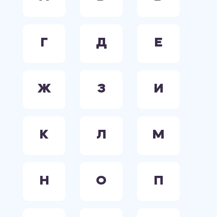
Г
Д
Е
Ж
З
И
К
Л
М
Н
О
П