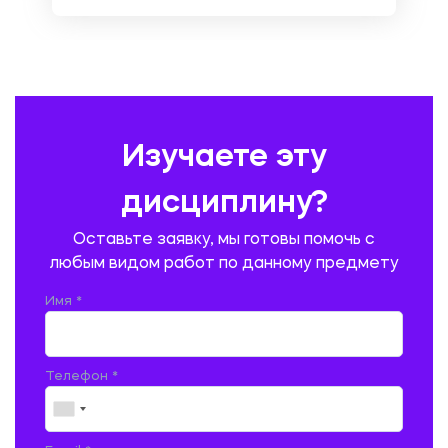
ОХРАНА ТРУДА И БЕЗОПАСНОСТЬ ЖИЗНЕДЕЯТЕЛЬНОСТИ
ПЕДАГОГИКА
ПОЛЬСКИЙ ЯЗЫК
ПОЧТОВАЯ СВЯЗЬ
ПРАВОВЕДЕНИЕ
ПРЕДУПРЕЖДЕНИЕ И ЛИКВИДАЦИЯ ЧРЕЗВЫЧАЙНЫХ СИТУАЦИЙ
Изучаете эту
ПРОИЗВОДСТВО ПРОДУКЦИИ И ОРГАНИЗАЦИЯ ОБЩЕСТВЕННОГО
ПИТАНИЯ
дисциплину?
ПРОМЫШЛЕННОЕ И ГРАЖДАНСКОЕ СТРОИТЕЛЬСТВО
Оставьте заявку, мы готовы помочь с
ПСИХОЛОГИЯ
РЕВИЗИЯ И АУДИТ
РЕЖУЩИЙ ИНСТРУМЕНТ
любым видом работ по данному предмету
РУССКАЯ ЛИТЕРАТУРА
РУССКИЙ ЯЗЫК
Имя *
СЕЛЬСКОЕ ХОЗЯЙСТВО
СЕЛЬСКОХОЗЯЙСТВЕННАЯ ТЕХНИКА
СОЦИАЛЬНО-ГУМАНИТАРНЫЕ НАУКИ
СТАРОСЛАВЯНСКИЙ ЯЗЫК
Телефон *
СТРОИТЕЛЬСТВО АВТОМОБИЛЬНЫХ ДОРОГ
СТРОИТЕЛЬСТВО ЖЕЛЕЗНЫХ ДОРОГ
ТАМОЖЕННОЕ ДЕЛО