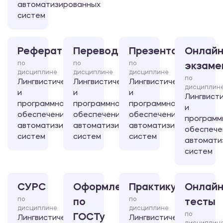
автоматизированных
систем
Реферат
Перевод
Презентация
Онлайн
по
по
по
экзаме
дисциплине
дисциплине
дисциплине
по
Лингвистическое
Лингвистическое
Лингвистическое
дисциплин
и
и
и
Лингвист
программное
программное
программное
и
обеспечение
обеспечение
обеспечение
программ
автоматизированных
автоматизированных
автоматизированных
обеспече
систем
систем
систем
автомати
систем
СУРС
Оформление
Практикум
Онлайн
по
по
по
тесты
дисциплине
дисциплине
по
ГОСТу
Лингвистическое
Лингвистическое