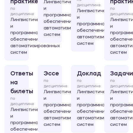
по
практике
практи
Лингвистическое
дисциплине
и
по
по
Лингвистическое
дисциплине
дисциплин
программное
и
Лингвистическое
Лингвист
обеспечение
программное
и
и
автоматизированных
обеспечение
программное
программ
систем
автоматизированных
обеспечение
обеспече
систем
автоматизированных
автомати
систем
систем
Ответы
Эссе
Доклад
Задачи
по
по
по
на
дисциплине
дисциплине
дисциплин
билеты
Лингвистическое
Лингвистическое
Лингвист
и
и
и
по
дисциплине
программное
программное
программ
Лингвистическое
обеспечение
обеспечение
обеспече
и
автоматизированных
автоматизированных
автомати
программное
систем
систем
систем
обеспечение