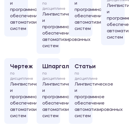
дисциплин
и
и
по
Лингвист
дисциплине
программное
программное
и
Лингвистическое
обеспечение
обеспечение
программ
и
автоматизированных
автоматизированных
обеспече
программное
систем
систем
автомати
обеспечение
систем
автоматизированных
систем
Чертеж
Шпаргалка
Статьи
по
по
по
дисциплине
дисциплине
дисциплине
Лингвистическое
Лингвистическое
Лингвистическое
и
и
и
программное
программное
программное
обеспечение
обеспечение
обеспечение
автоматизированных
автоматизированных
автоматизированных
систем
систем
систем