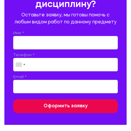
дисциплину?
ПРОМЫШЛЕННОЕ И ГРАЖДАНСКОЕ СТРОИТЕЛЬСТВО
Оставьте заявку, мы готовы помочь с
ПСИХОЛОГИЯ
РЕВИЗИЯ И АУДИТ
РЕЖУЩИЙ ИНСТРУМЕНТ
любым видом работ по данному предмету
РУССКАЯ ЛИТЕРАТУРА
РУССКИЙ ЯЗЫК
Имя *
СЕЛЬСКОЕ ХОЗЯЙСТВО
СЕЛЬСКОХОЗЯЙСТВЕННАЯ ТЕХНИКА
СОЦИАЛЬНО-ГУМАНИТАРНЫЕ НАУКИ
СТАРОСЛАВЯНСКИЙ ЯЗЫК
Телефон *
СТРОИТЕЛЬСТВО АВТОМОБИЛЬНЫХ ДОРОГ
СТРОИТЕЛЬСТВО ЖЕЛЕЗНЫХ ДОРОГ
ТАМОЖЕННОЕ ДЕЛО
Email *
ТЕПЛОЭНЕРГЕТИКА
ТЕХНОЛОГИЯ ДЕРЕВООБРАБАТЫВАЮЩИХ ПРОИЗВОДСТВ
ТЕХНОЛОГИЯ ЛИТЕЙНОГО ПРОИЗВОДСТВА
ТЕХНОЛОГИЯ МАШИНОСТРОЕНИЯ
ТЕХНОЛОГИЯ ШВЕЙНОГО ПРОИЗВОДСТВА