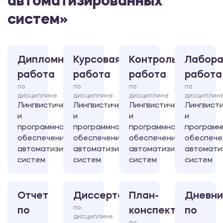
автоматизированных
систем»
Дипломная
Курсовая
Контрольная
Лабора
работа
работа
работа
работа
по
по
по
по
дисциплине
дисциплине
дисциплине
дисциплин
Лингвистическое
Лингвистическое
Лингвистическое
Лингвист
и
и
и
и
программное
программное
программное
программ
обеспечение
обеспечение
обеспечение
обеспече
автоматизированных
автоматизированных
автоматизированных
автомати
систем
систем
систем
систем
Отчет
Диссертация
План-
Дневни
по
по
конспект
по
дисциплине