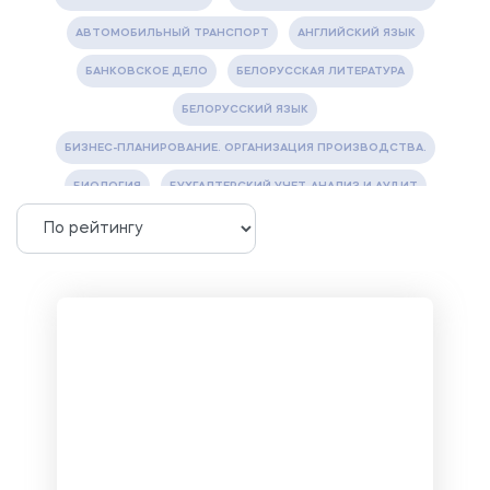
АВТОМОБИЛЬНЫЙ ТРАНСПОРТ
АНГЛИЙСКИЙ ЯЗЫК
БАНКОВСКОЕ ДЕЛО
БЕЛОРУССКАЯ ЛИТЕРАТУРА
БЕЛОРУССКИЙ ЯЗЫК
БИЗНЕС-ПЛАНИРОВАНИЕ. ОРГАНИЗАЦИЯ ПРОИЗВОДСТВА.
БИОЛОГИЯ
БУХГАЛТЕРСКИЙ УЧЕТ, АНАЛИЗ И АУДИТ
ВЕТЕРИНАРИЯ
ВОДОСНАБЖЕНИЕ И ВОДООТВЕДЕНИЕ
ГАЗОВАЯ И НЕФТЯНАЯ ПРОМЫШЛЕННОСТЬ
ГЕОГРАФИЯ
ГЕОЛОГИЯ И ГЕОДЕЗИЯ
ГИДРАВЛИКА
ГОСТИНИЧНЫЙ СЕРВИС. ТУРИЗМ.
ДОКУМЕНТОВЕДЕНИЕ
ЖЕЛЕЗНОДОРОЖНЫЙ ТРАНСПОРТ
ЖУРНАЛИСТИКА
ЗЕМЛЕУСТРОЙСТВО, КАДАСТР И МОНИТОРИНГ ЗЕМЕЛЬ
ИНФОРМАТИКА И ПРОГРАММИРОВАНИЕ
ИСПАНСКИЙ ЯЗЫК