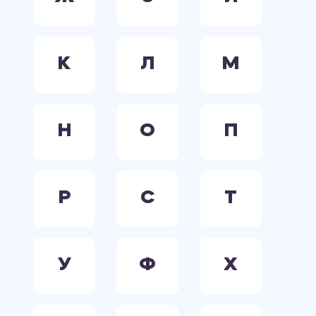
К
Л
М
Н
О
П
Р
С
Т
У
Ф
Х