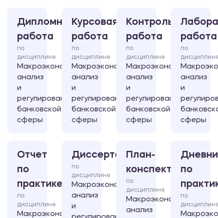
Дипломная
Курсовая
Контрольная
Лабора
работа
работа
работа
работа
по
по
по
по
дисциплине
дисциплине
дисциплине
дисциплин
Макроэкономический
Макроэкономический
Макроэкономический
Макроэко
анализ
анализ
анализ
анализ
и
и
и
и
регулирование
регулирование
регулирование
регулиро
банковской
банковской
банковской
банковск
сферы
сферы
сферы
сферы
Отчет
Диссертация
План-
Дневни
по
по
конспект
по
дисциплине
по
практике
практи
Макроэкономический
дисциплине
анализ
по
по
Макроэкономический
дисциплине
дисциплин
и
анализ
Макроэкономический
Макроэко
регулирование