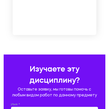
МАРКЕТИНГ И РЕКЛАМА
МАТЕМАТИКА
МЕДИЦИНА
МЕНЕДЖМЕНТ
МЕТАЛЛУРГИЯ. СВАРКА.
МЕТРОЛОГИЯ И СТАНДАРТИЗАЦИЯ
МЕХАНИКА МАТЕРИАЛОВ
НЕМЕЦКИЙ ЯЗЫК
ОХРАНА ТРУДА И БЕЗОПАСНОСТЬ ЖИЗНЕДЕЯТЕЛЬНОСТИ
ПЕДАГОГИКА
ПОЛЬСКИЙ ЯЗЫК
ПОЧТОВАЯ СВЯЗЬ
ПРАВОВЕДЕНИЕ
ПРЕДУПРЕЖДЕНИЕ И ЛИКВИДАЦИЯ ЧРЕЗВЫЧАЙНЫХ СИТУАЦИЙ
Изучаете эту
ПРОИЗВОДСТВО ПРОДУКЦИИ И ОРГАНИЗАЦИЯ ОБЩЕСТВЕННОГО
ПИТАНИЯ
дисциплину?
ПРОМЫШЛЕННОЕ И ГРАЖДАНСКОЕ СТРОИТЕЛЬСТВО
Оставьте заявку, мы готовы помочь с
ПСИХОЛОГИЯ
РЕВИЗИЯ И АУДИТ
РЕЖУЩИЙ ИНСТРУМЕНТ
любым видом работ по данному предмету
РУССКАЯ ЛИТЕРАТУРА
РУССКИЙ ЯЗЫК
Имя *