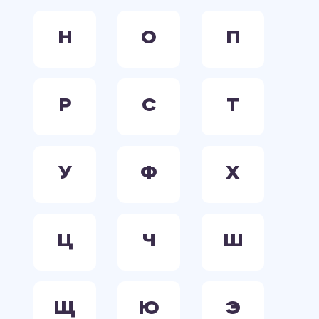
Н
О
П
Р
С
Т
У
Ф
Х
Ц
Ч
Ш
Щ
Ю
Э