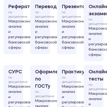
Реферат
Перевод
Презентация
Онлайн
по
по
по
экзаме
дисциплине
дисциплине
дисциплине
по
Макроэкономический
Макроэкономический
Макроэкономический
дисциплин
анализ
анализ
анализ
Макроэко
и
и
и
анализ
регулирование
регулирование
регулирование
и
банковской
банковской
банковской
регулиро
сферы
сферы
сферы
банковск
сферы
СУРС
Оформление
Практикум
Онлайн
по
по
по
тесты
дисциплине
дисциплине
по
ГОСТу
Макроэкономический
Макроэкономический
дисциплин
анализ
анализ
по
Макроэко
дисциплине
и
и
анализ
Макроэкономический
регулирование
регулирование
и
анализ