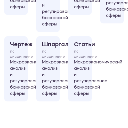
банковской
банковской
регулиро
и
сферы
сферы
банковск
регулирование
сферы
банковской
сферы
Чертеж
Шпаргалка
Статьи
по
по
по
дисциплине
дисциплине
дисциплине
Макроэкономический
Макроэкономический
Макроэкономический
анализ
анализ
анализ
и
и
и
регулирование
регулирование
регулирование
банковской
банковской
банковской
сферы
сферы
сферы