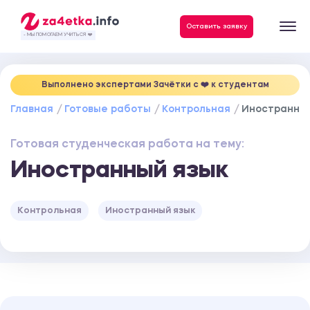
Данные, необходимые для качественного выполнения заказа
Оставить заявку
- МЫ ПОМОГАЕМ УЧИТЬСЯ ❤️
Выполнено экспертами Зачётки c ❤️ к студентам
Главная
Готовые работы
Контрольная
Иностранный
Готовая студенческая работа на тему:
Иностранный язык
Контрольная
Иностранный язык