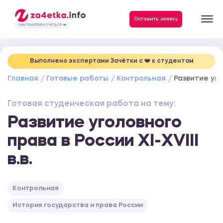
Данные, необходимые для качественного выполнения заказа
Оставить заявку
- МЫ ПОМОГАЕМ УЧИТЬСЯ ❤️
Выполнено экспертами Зачётки c ❤️ к студентам
Главная
Готовые работы
Контрольная
Развитие угол
Готовая студенческая работа на тему:
Развитие уголовного
права в России ХI-ХVIII
в.в.
Контрольная
История государства и права России