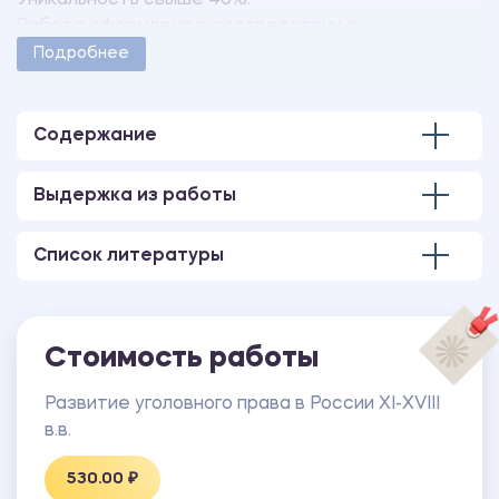
Уникальность свыше 40%.
Работа оформлена в соответствии с
методическими указаниями учебного заведения.
Подробнее
Количество страниц - 17.
Содержание
Выдержка из работы
Список литературы
Стоимость работы
Развитие уголовного права в России ХI-ХVIII
в.в.
530.00 ₽