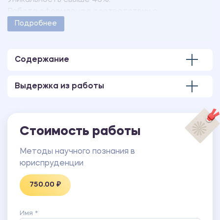
Уникальность свыше 40%.
Работа оформлена в соответствии с
методическими указаниями учебного заведения.
Подробнее
Количество страниц - 5.
Содержание
Выдержка из работы
Стоимость работы
Методы научного познания в
юриспруденции
750.00 ₽
Имя *