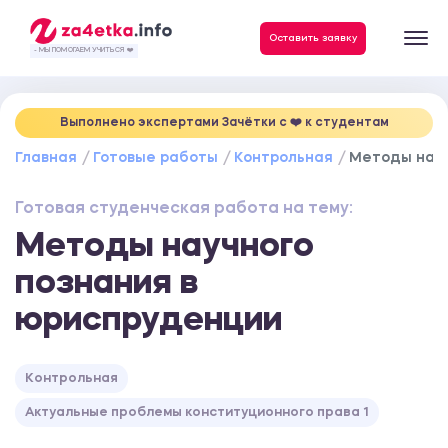
Данные, необходимые для качественного выполнения заказа
Оставить заявку
- МЫ ПОМОГАЕМ УЧИТЬСЯ ❤️
Выполнено экспертами Зачётки c ❤️ к студентам
Главная
Готовые работы
Контрольная
Методы науч
Готовая студенческая работа на тему:
Методы научного
познания в
юриспруденции
Контрольная
Актуальные проблемы конституционного права 1