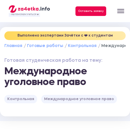
Данные, необходимые для качественного выполнения заказа
Оставить заявку
- МЫ ПОМОГАЕМ УЧИТЬСЯ ❤️
Выполнено экспертами Зачётки c ❤️ к студентам
Главная
Готовые работы
Контрольная
Международн
Готовая студенческая работа на тему:
Международное
уголовное право
Контрольная
Международное уголовное право