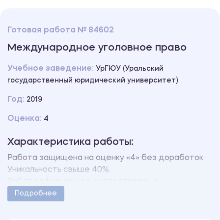
Готовая работа № 84602
Международное уголовное право
Учебное заведение:
УрГЮУ (Уральский
государственный юридический университет)
Год:
2019
Оценка:
4
Характеристика работы:
Работа защищена на оценку «4» без доработок.
Уникальность свыше 40%.
Работа оформлена в соответствии с
методическими указаниями учебного заведения.
Подробнее
Количество страниц - 10.