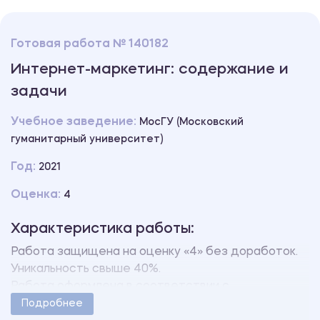
Готовая работа № 140182
Интернет-маркетинг: содержание и
задачи
Учебное заведение:
МосГУ (Московский
гуманитарный университет)
Год:
2021
Оценка:
4
Характеристика работы:
Работа защищена на оценку «4» без доработок.
Уникальность свыше 40%.
Работа оформлена в соответствии с
методическими указаниями учебного заведения.
Подробнее