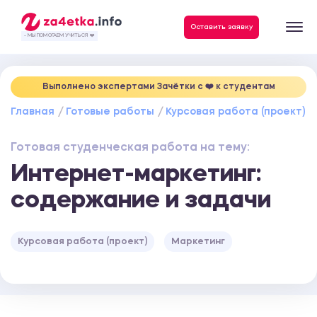
Данные, необходимые для качественного выполнения заказа
Оставить заявку
- МЫ ПОМОГАЕМ УЧИТЬСЯ ❤️
Выполнено экспертами Зачётки c ❤️ к студентам
Главная
Готовые работы
Курсовая работа (проект)
Готовая студенческая работа на тему:
Интернет-маркетинг:
содержание и задачи
Курсовая работа (проект)
Маркетинг