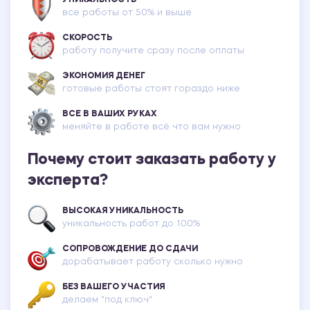
УНИКАЛЬНОСТЬ
все работы от 50% и выше
СКОРОСТЬ
работу получите сразу после оплаты
ЭКОНОМИЯ ДЕНЕГ
готовые работы стоят гораздо ниже
ВСЕ В ВАШИХ РУКАХ
меняйте в работе всё что вам нужно
Почему стоит заказать работу у
эксперта?
ВЫСОКАЯ УНИКАЛЬНОСТЬ
уникальность работ до 100%
СОПРОВОЖДЕНИЕ ДО СДАЧИ
дорабатывает работу сколько нужно
БЕЗ ВАШЕГО УЧАСТИЯ
делаем "под ключ"