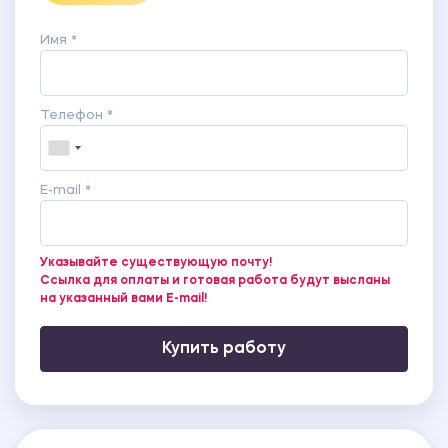
Приложение 7 Структура затрат на содержание
гостиницы и стоимости койко-места в период
Имя *
2016-2017
Приложение 8 Динамика затрат на содержание
гостиницы и стоимости койко-места в период
Телефон *
2016-2017
Приложение 9 Динамика затрат на содержание
гостиницы и стоимости койко-места в период
E-mail *
2016-2018
Приложение 10 Доля статей затрат в
себестоимости койко-суток при увлечении койко-
Указывайте существующую почту!
мест
Ссылка для оплаты и готовая работа будут высланы
на указанный вами E-mail!
Купить работу