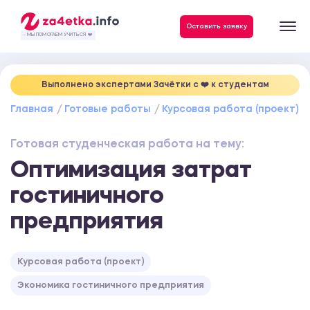
Данные, необходимые для качественного выполнения заказа
Оставить заявку
- МЫ ПОМОГАЕМ УЧИТЬСЯ ❤️
Выполнено экспертами Зачётки c ❤️ к студентам
Главная
Готовые работы
Курсовая работа (проект)
Готовая студенческая работа на тему:
Оптимизация затрат
гостиничного
предприятия
Курсовая работа (проект)
Экономика гостиничного предприятия