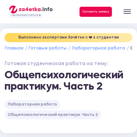
Данные, необходимые для качественного выполнения заказа
Оставить заявку
- МЫ ПОМОГАЕМ УЧИТЬСЯ ❤️
Выполнено экспертами Зачётки c ❤️ к студентам
Главная
Готовые работы
Лабораторная работа
Об
Готовая студенческая работа на тему:
Общепсихологический
практикум. Часть 2
Лабораторная работа
Общепсихологический практикум. Часть 2