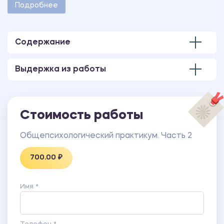
методическими указаниями учебного заведения.
Подробнее
Количество страниц - 37.
Содержание
Выдержка из работы
Стоимость работы
Общепсихологический практикум. Часть 2
700.00 ₽
Имя *