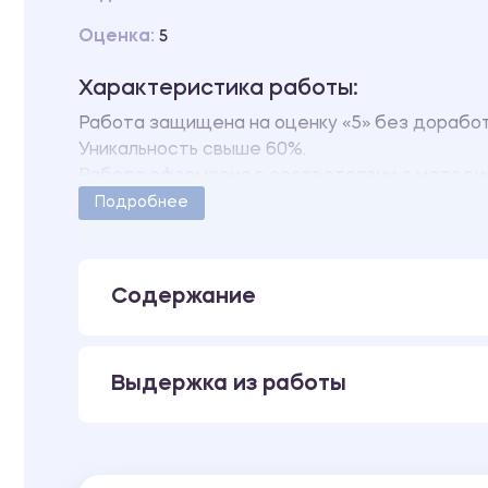
Оценка:
5
Характеристика работы:
Работа защищена на оценку «5» без дорабо
Уникальность свыше 60%.
Работа оформлена в соответствии с методи
Количество страниц - 181.
Подробнее
Содержание
Выдержка из работы