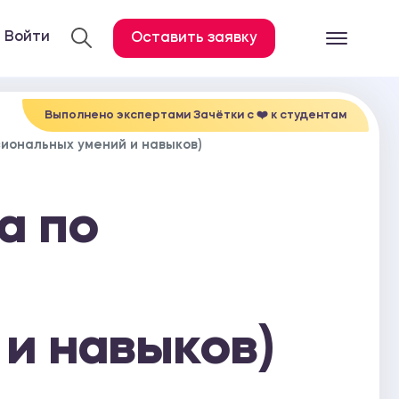
Войти
Оставить заявку
Готовые работ
Все услуги
Выполнено экспертами Зачётки c ❤️ к студентам
иональных умений и навыков)
Дипломная работа
Курсовая работа
а по
Контрольная работа
Лабораторная работа
Отчет по практике
Диссертация
и навыков)
План-конспект
Дневник по практике