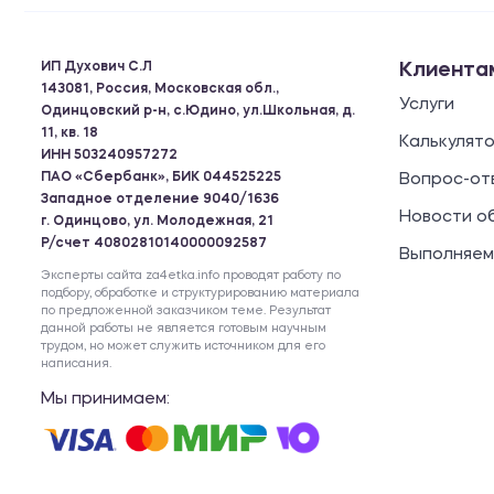
ИП Духович С.Л
Клиента
143081, Россия, Московская обл.,
Услуги
Одинцовский р-н, с.Юдино, ул.Школьная, д.
11, кв. 18
Калькулят
ИНН 503240957272
ПАО «Сбербанк», БИК 044525225
Вопрос-от
Западное отделение 9040/1636
Новости о
г. Одинцово, ул. Молодежная, 21
Р/счет 40802810140000092587
Выполняем
Эксперты сайта za4etka.info проводят работу по
подбору, обработке и структурированию материала
по предложенной заказчиком теме. Результат
данной работы не является готовым научным
трудом, но может служить источником для его
написания.
Мы принимаем: