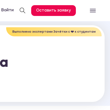
Войти
Оставить заявку
Готовые работ
Все услуги
Выполнено экспертами Зачётки c ❤️ к студентам
Дипломная работа
Курсовая работа
ка
Контрольная работа
Лабораторная работа
Отчет по практике
Диссертация
План-конспект
Дневник по практике