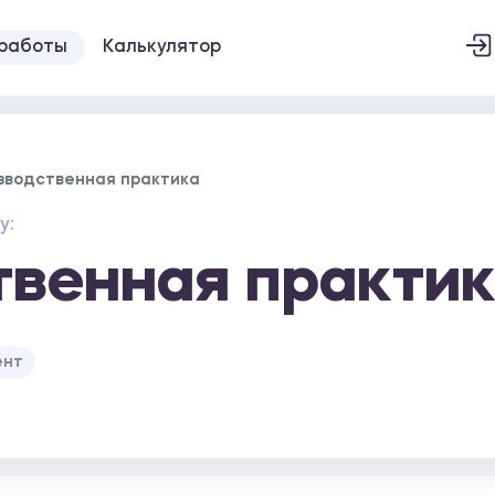
 работы
Калькулятор
зводственная практика
у:
венная практи
ент