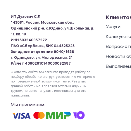
ИП Духович С.Л
Клиента
143081, Россия, Московская обл.,
Услуги
Одинцовский р-н, с.Юдино, ул.Школьная, д.
11, кв. 18
Калькулят
ИНН 503240957272
ПАО «Сбербанк», БИК 044525225
Вопрос-от
Западное отделение 9040/1636
Новости о
г. Одинцово, ул. Молодежная, 21
Р/счет 40802810140000092587
Выполняем
Эксперты сайта za4etka.info проводят работу по
подбору, обработке и структурированию материала
по предложенной заказчиком теме. Результат
данной работы не является готовым научным
трудом, но может служить источником для его
написания.
Мы принимаем: