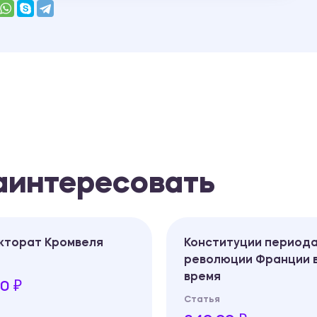
заинтересовать
кторат Кромвеля
Конституции период
революции Франции в
время
0 ₽
Статья