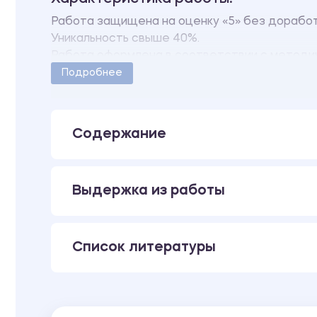
Работа защищена на оценку «5» без дорабо
Уникальность свыше 40%.
Работа оформлена в соответствии с методи
Количество страниц - 40.
Подробнее
В работе также имеются статьи в формате p
Содержание
Выдержка из работы
Список литературы