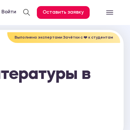
Войти
Оставить заявку
Готовые работ
Все услуги
Выполнено экспертами Зачётки c ❤️ к студентам
Дипломная работа
Курсовая работа
тературы в
Контрольная работа
Лабораторная работа
Отчет по практике
Диссертация
План-конспект
Дневник по практике