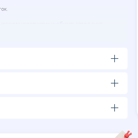
ток.
ческими указаниями учебного заведения.
df.