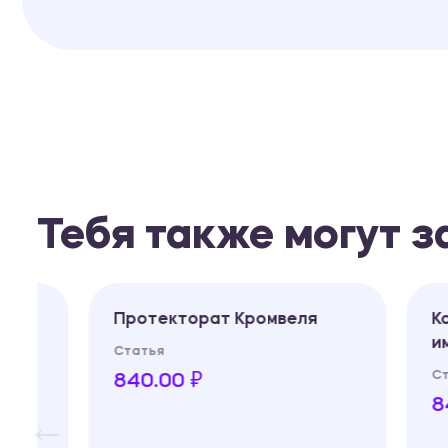
Тебя также могут 
Протекторат Кромвеля
Конст
импер
Статья
Статья
840.00 ₽
840.0