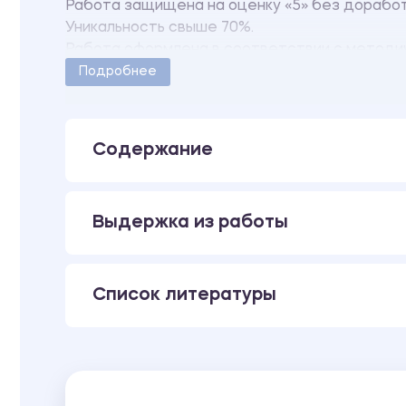
Работа защищена на оценку «5» без дорабо
Уникальность свыше 70%.
Работа оформлена в соответствии с методи
Количество страниц - 13.
Подробнее
Содержание
Выдержка из работы
Список литературы