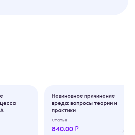
Невиновное причинение
са
вреда: вопросы теории и
практики
Статья
840.00 ₽