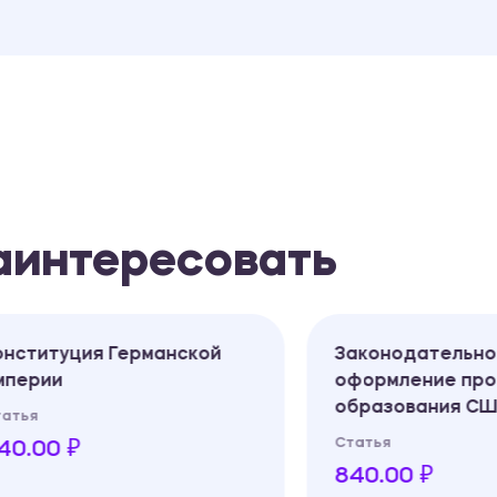
заинтересовать
итуция Германской
Законодательное
ии
оформление процес
образования США
Статья
0 ₽
840.00 ₽