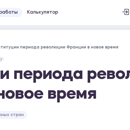
 работы
Калькулятор
ституции периода революции Франции в новое время
у:
и периода рев
новое время
жных стран