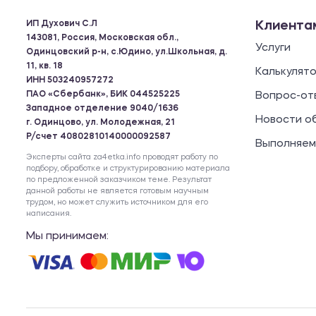
ИП Духович С.Л
Клиента
143081, Россия, Московская обл.,
Услуги
Одинцовский р-н, с.Юдино, ул.Школьная, д.
11, кв. 18
Калькулят
ИНН 503240957272
ПАО «Сбербанк», БИК 044525225
Вопрос-от
Западное отделение 9040/1636
Новости о
г. Одинцово, ул. Молодежная, 21
Р/счет 40802810140000092587
Выполняем
Эксперты сайта za4etka.info проводят работу по
подбору, обработке и структурированию материала
по предложенной заказчиком теме. Результат
данной работы не является готовым научным
трудом, но может служить источником для его
написания.
Мы принимаем: