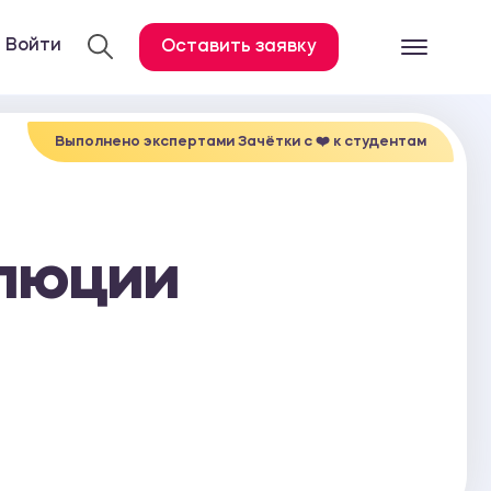
Войти
Оставить заявку
Готовые работ
Все услуги
Выполнено экспертами Зачётки c ❤️ к студентам
Дипломная работа
Курсовая работа
олюции
Контрольная работа
Лабораторная работа
Отчет по практике
Диссертация
План-конспект
Дневник по практике