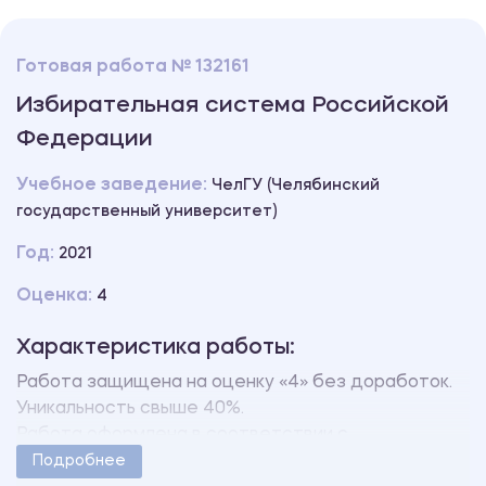
Готовая работа № 132161
Избирательная система Российской
Федерации
Учебное заведение:
ЧелГУ (Челябинский
государственный университет)
Год:
2021
Оценка:
4
Характеристика работы:
Работа защищена на оценку «4» без доработок.
Уникальность свыше 40%.
Работа оформлена в соответствии с
методическими указаниями учебного заведения.
Подробнее