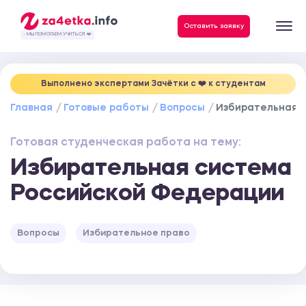
Данные, необходимые для качественного выполнения заказа
Оставить заявку
- МЫ ПОМОГАЕМ УЧИТЬСЯ ❤️
Выполнено экспертами Зачётки c ❤️ к студентам
Главная
Готовые работы
Вопросы
Избирательная 
Готовая студенческая работа на тему:
Избирательная система
Российской Федерации
Вопросы
Избирательное право