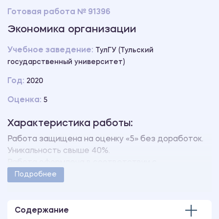
Готовая работа № 91396
Экономика организации
Учебное заведение:
ТулГУ (Тульский
государственный университет)
Год:
2020
Оценка:
5
Характеристика работы:
Работа защищена на оценку «5» без доработок.
Уникальность свыше 40%.
Работа оформлена в соответствии с
методическими указаниями учебного заведения.
Подробнее
Количество страниц - 18.
Содержание