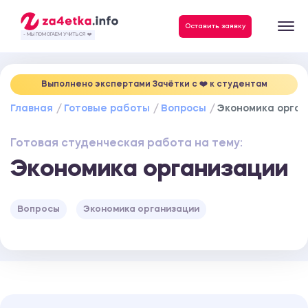
Данные, необходимые для качественного выполнения заказа
Оставить заявку
- МЫ ПОМОГАЕМ УЧИТЬСЯ ❤️
Выполнено экспертами Зачётки c ❤️ к студентам
Главная
Готовые работы
Вопросы
Экономика орга
Готовая студенческая работа на тему:
Экономика организации
Вопросы
Экономика организации