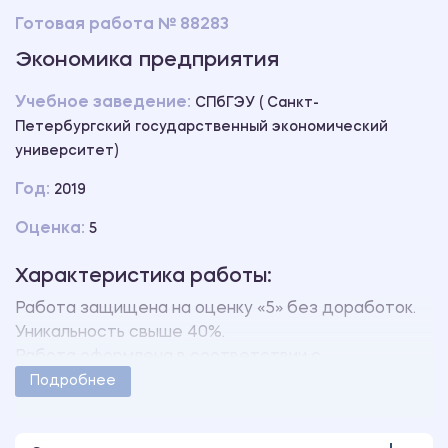
Готовая работа № 88283
Экономика предприятия
Учебное заведение:
СПбГЭУ ( Санкт-
Петербургский государственный экономический
университет)
Год:
2019
Оценка:
5
Характеристика работы:
Работа защищена на оценку «5» без доработок.
Уникальность свыше 40%.
Работа оформлена в соответствии с
методическими указаниями учебного заведения.
Подробнее
Количество страниц - 15.