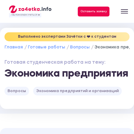
Данные, необходимые для качественного выполнения заказа
Оставить заявку
- МЫ ПОМОГАЕМ УЧИТЬСЯ ❤️
Выполнено экспертами Зачётки c ❤️ к студентам
Главная
Готовые работы
Вопросы
Экономика пред
Готовая студенческая работа на тему:
Экономика предприятия
Вопросы
Экономика предприятий и организаций