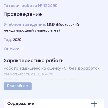
Готовая работа № 122490
Правоведение
Учебное заведение:
ММУ (Московский
международный университет)
Год:
2020
Оценка:
5
Характеристика работы:
Работа защищена на оценку «5» без доработок.
Уникальность свыше 40%.
Работа оформлена в соответствии с
методическими указаниями учебного заведения.
Подробнее
Количество страниц - 6.
Содержание