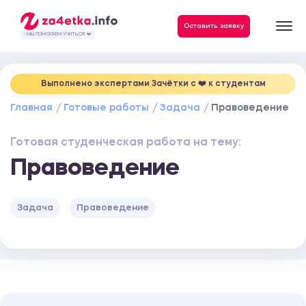
Данные, необходимые для качественного выполнения заказа
Оставить заявку
- МЫ ПОМОГАЕМ УЧИТЬСЯ ❤️
Выполнено экспертами Зачётки c ❤️ к студентам
Главная
Готовые работы
Задача
Правоведение
Готовая студенческая работа на тему:
Правоведение
Задача
Правоведение