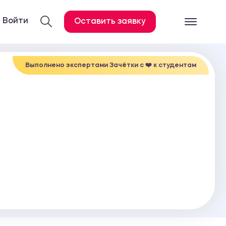
Войти
Оставить заявку
Готовые работ
Все услуги
Выполнено экспертами Зачётки c ❤️ к студентам
Дипломная работа
Курсовая работа
Контрольная работа
Лабораторная работа
Отчет по практике
Диссертация
План-конспект
Дневник по практике