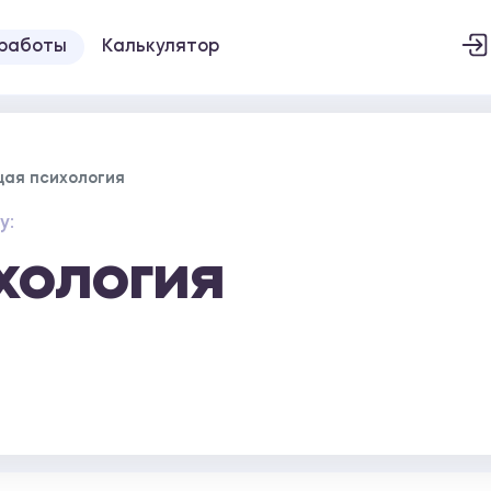
 работы
Калькулятор
ая психология
у:
хология