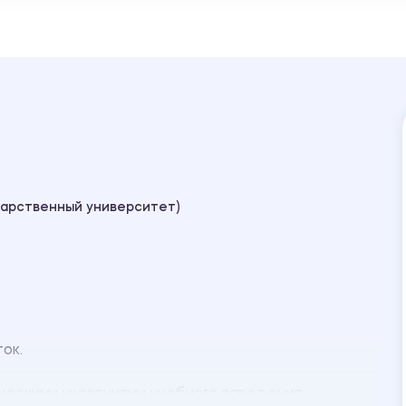
дарственный университет)
ток.
ческими указаниями учебного заведения.