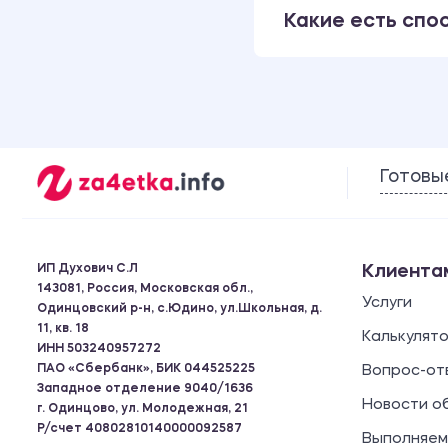
Какие есть спо
Готовы
ИП Духович С.Л
Клиента
143081, Россия, Московская обл.,
Услуги
Одинцовский р-н, с.Юдино, ул.Школьная, д.
11, кв. 18
Калькулят
ИНН 503240957272
ПАО «Сбербанк», БИК 044525225
Вопрос-от
Западное отделение 9040/1636
Новости о
г. Одинцово, ул. Молодежная, 21
Р/счет 40802810140000092587
Выполняем