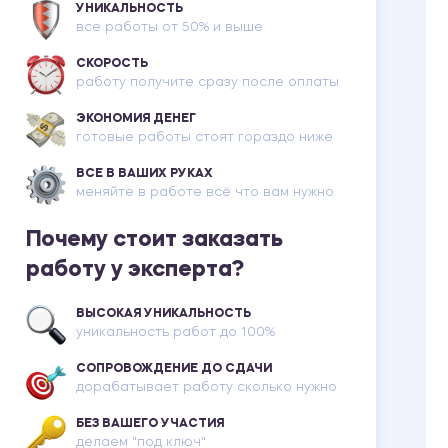
УНИКАЛЬНОСТЬ
все работы от 50% и выше
СКОРОСТЬ
работу получите сразу после оплаты
ЭКОНОМИЯ ДЕНЕГ
готовые работы стоят гораздо ниже
ВСЕ В ВАШИХ РУКАХ
меняйте в работе всё что вам нужно
Почему стоит заказать
работу у эксперта?
ВЫСОКАЯ УНИКАЛЬНОСТЬ
уникальность работ до 100%
СОПРОВОЖДЕНИЕ ДО СДАЧИ
дорабатывает работу сколько нужно
БЕЗ ВАШЕГО УЧАСТИЯ
делаем "под ключ"