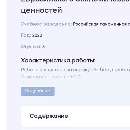
ценностей
Учебное заведение:
Российская таможенная 
Год:
2020
Оценка:
5
Характеристика работы:
Работа защищена на оценку «5» без доработ
Уникальность свыше 60%.
Работа оформлена в соответствии с методич
Количество страниц - 74.
Подробнее
Содержание