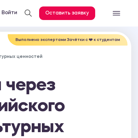
Войти
Оставить заявку
Готовые работ
Все услуги
Выполнено экспертами Зачётки c ❤️ к студентам
Дипломная работа
турных ценностей
Курсовая работа
Контрольная работа
 через
Лабораторная работа
Отчет по практике
ийского
Диссертация
ьтурных
План-конспект
Дневник по практике