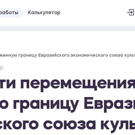
 работы
Калькулятор
енную границу Евразийского экономического союза куль
у:
ти перемещения
 границу Евраз
кого союза кул