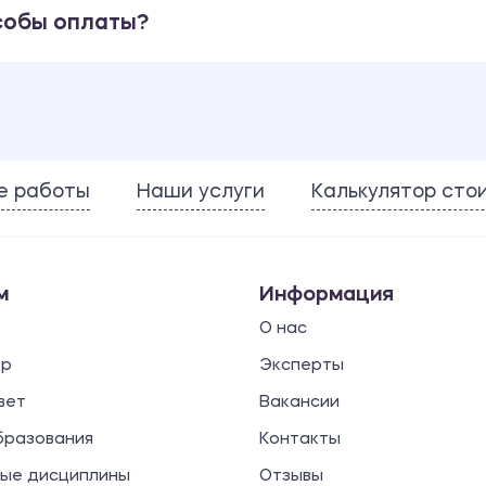
собы оплаты?
е работы
Наши услуги
Калькулятор сто
м
Информация
О нас
ор
Эксперты
вет
Вакансии
бразования
Контакты
ые дисциплины
Отзывы