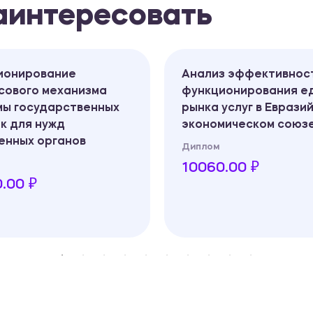
заинтересовать
ионирование
Анализ эффективнос
ового механизма
функционирования ед
ы государственных
рынка услуг в Еврази
к для нужд
экономическом союз
нных органов
Диплом
10060.00 ₽
.00 ₽