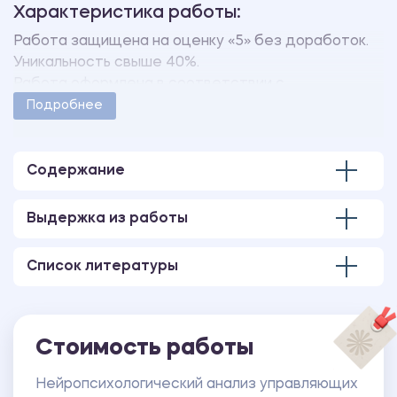
Характеристика работы:
Работа защищена на оценку «5» без доработок.
Уникальность свыше 40%.
Работа оформлена в соответствии с
методическими указаниями учебного заведения.
Подробнее
Количество страниц - 24.
В работе имеется только 1 глава.
Содержание
Выдержка из работы
Список литературы
Стоимость работы
Нейропсихологический анализ управляющих