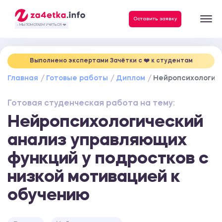
Данные, необходимые для качественного выполнения заказа
Оставить заявку
- МЫ ПОМОГАЕМ УЧИТЬСЯ ❤️
Выполнено экспертами Зачётки c ❤️ к студентам
Главная
Готовые работы
Диплом
Нейропсихологиче
Готовая студенческая работа на тему:
Нейропсихологический
анализ управляющих
функций у подростков с
низкой мотивацией к
обучению