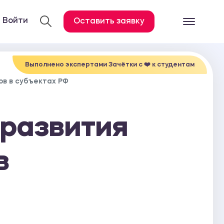
Войти
Оставить заявку
Готовые работ
Все услуги
Выполнено экспертами Зачётки c ❤️ к студентам
ов в субъектах РФ
Дипломная работа
Курсовая работа
 развития
Контрольная работа
Лабораторная работа
в
Отчет по практике
Диссертация
План-конспект
Дневник по практике