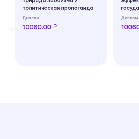
природа лоббизма и
эффек
политическая пропаганда
госуд
Диплом
Диплом
10060.00 ₽
10060