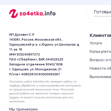
Готовы
ИП Духович С.Л
Клиента
143081, Россия, Московская обл.,
Услуги
Одинцовский р-н, с.Юдино, ул.Школьная, д.
11, кв. 18
Калькулят
ИНН 503240957272
ПАО «Сбербанк», БИК 044525225
Вопрос-от
Западное отделение 9040/1636
Новости о
г. Одинцово, ул. Молодежная, 21
Р/счет 40802810140000092587
Выполняем
Эксперты сайта za4etka.info проводят работу по
подбору, обработке и структурированию материала
по предложенной заказчиком теме. Результат
данной работы не является готовым научным
трудом, но может служить источником для его
написания.
Мы принимаем: