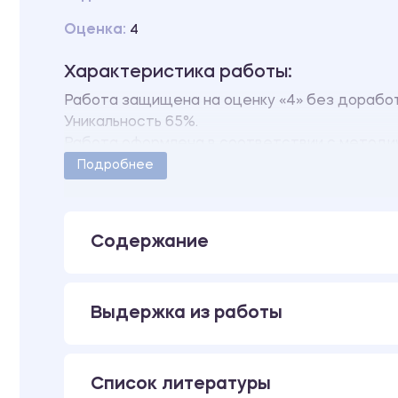
Оценка:
4
Характеристика работы:
Работа защищена на оценку «4» без доработ
Уникальность 65%.
Работа оформлена в соответствии с методич
Количество страниц - 75.
Подробнее
Содержание
Выдержка из работы
Список литературы