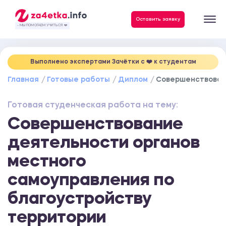
Данные, необходимые для качественного выполнения заказа
Оставить заявку
- МЫ ПОМОГАЕМ УЧИТЬСЯ ❤️
Выполнено экспертами Зачётки c ❤️ к студентам
Главная
Готовые работы
Диплом
Совершенствовани
Готовая студенческая работа на тему:
Совершенствование
деятельности органов
местного
самоуправления по
благоустройству
территории