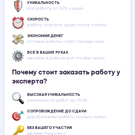
УНИКАЛЬНОСТЬ
все работы от 50% и выше
СКОРОСТЬ
работу получите сразу после оплаты
ЭКОНОМИЯ ДЕНЕГ
готовые работы стоят гораздо ниже
ВСЕ В ВАШИХ РУКАХ
меняйте в работе всё что вам нужно
Почему стоит заказать работу у
эксперта?
ВЫСОКАЯ УНИКАЛЬНОСТЬ
уникальность работ до 100%
СОПРОВОЖДЕНИЕ ДО СДАЧИ
дорабатывает работу сколько нужно
БЕЗ ВАШЕГО УЧАСТИЯ
делаем "под ключ"