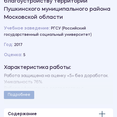
благоустройству территории
Пушкинского муниципального района
Московской области
Учебное заведение:
РГСУ (Российский
государственный социальный университет)
Год:
2017
Оценка:
5
Характеристика работы:
Работа защищена на оценку «5» без доработок.
Уникальность 76%.
Работа оформлена в соответствии с
методическими указаниями учебного заведения.
Подробнее
Количество страниц - 107.
В работе также имеются следующие приложения:
Приложение 1. Положение об управлении
Содержание