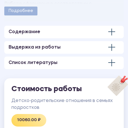
Работа оформлена в соответствии с
методическими указаниями учебного заведения.
Подробнее
Количество страниц - 43.
Содержание
Выдержка из работы
Список литературы
Стоимость работы
Детско-родительские отношения в семьях
подростков
10060.00 ₽