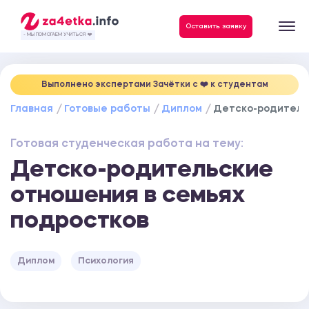
Данные, необходимые для качественного выполнения заказа
Оставить заявку
- МЫ ПОМОГАЕМ УЧИТЬСЯ ❤️
Выполнено экспертами Зачётки c ❤️ к студентам
Главная
Готовые работы
Диплом
Детско-родитель
Готовая студенческая работа на тему:
Детско-родительские
отношения в семьях
подростков
Диплом
Психология