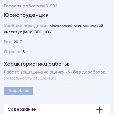
Готовая работа № 31992
Юриспруденция
Учебное заведение:
Московский экономический
институт (МЭИ) ВПО НОУ
Год:
2017
Оценка:
5
Характеристика работы:
Работа защищена на оценку «5» без доработок.
Уникальность свыше 40%.
Работа оформлена в соответствии с
методическими указаниями учебного заведения.
Подробнее
Количество страниц - 15.
В работе также имеются следующие приложения:
Дневник о прохождении практики
Содержание