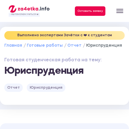
Данные, необходимые для качественного выполнения заказа
Оставить заявку
- МЫ ПОМОГАЕМ УЧИТЬСЯ ❤️
Выполнено экспертами Зачётки c ❤️ к студентам
Главная
Готовые работы
Отчет
Юриспруденция
Готовая студенческая работа на тему:
Юриспруденция
Отчет
Юриспруденция