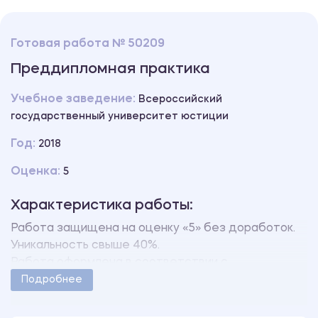
Готовая работа № 50209
Преддипломная практика
Учебное заведение:
Всероссийский
государственный университет юстиции
Год:
2018
Оценка:
5
Характеристика работы:
Работа защищена на оценку «5» без доработок.
Уникальность свыше 40%.
Работа оформлена в соответствии с
методическими указаниями учебного заведения.
Подробнее
Количество страниц - 18.
В работе также имеются следующие приложения: