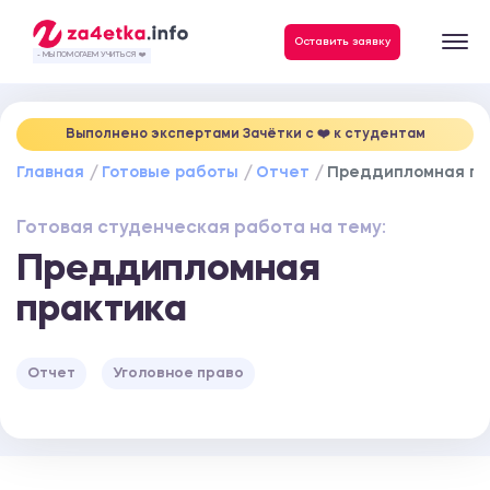
Данные, необходимые для качественного выполнения заказа
Оставить заявку
- МЫ ПОМОГАЕМ УЧИТЬСЯ ❤️
Выполнено экспертами Зачётки c ❤️ к студентам
Главная
Готовые работы
Отчет
Преддипломная пр
Готовая студенческая работа на тему:
Преддипломная
практика
Отчет
Уголовное право