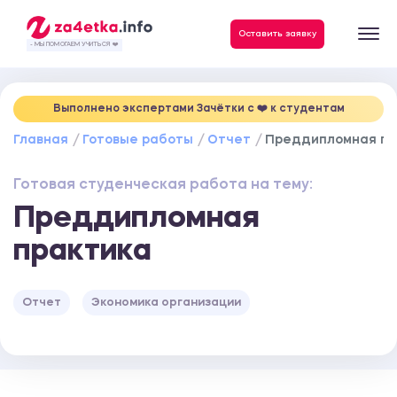
Данные, необходимые для качественного выполнения заказа
Оставить заявку
- МЫ ПОМОГАЕМ УЧИТЬСЯ ❤️
Выполнено экспертами Зачётки c ❤️ к студентам
Главная
Готовые работы
Отчет
Преддипломная пр
Готовая студенческая работа на тему:
Преддипломная
практика
Отчет
Экономика организации