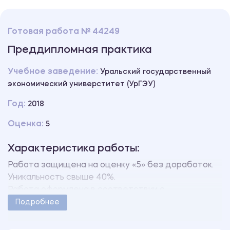
Готовая работа № 44249
Преддипломная практика
Учебное заведение:
Уральский государственный
экономический универститет (УрГЭУ)
Год:
2018
Оценка:
5
Характеристика работы:
Работа защищена на оценку «5» без доработок.
Уникальность свыше 40%.
Работа оформлена в соответствии с
методическими указаниями учебного заведения.
Подробнее
Количество страниц - 25.