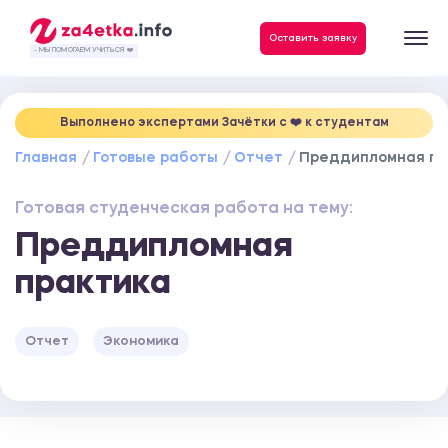
Данные, необходимые для качественного выполнения заказа
Оставить заявку
- МЫ ПОМОГАЕМ УЧИТЬСЯ ❤️
Выполнено экспертами Зачётки c ❤️ к студентам
Главная
Готовые работы
Отчет
Преддипломная пр
Готовая студенческая работа на тему:
Преддипломная
практика
Отчет
Экономика