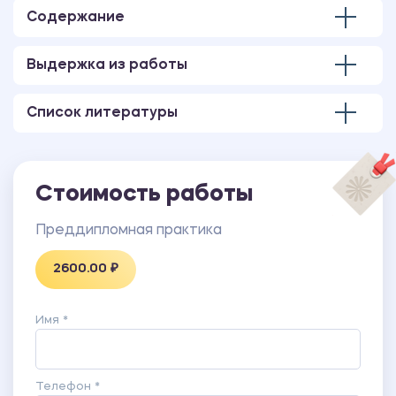
Количество страниц -39.
Содержание
В работе также имеются следующие приложения:
ПРИЛОЖЕНИЕ А Баланс (МСФО)
Выдержка из работы
ПРИЛОЖЕНИЕ Б Отчет о прибылях и убытках
Список литературы
Стоимость работы
Преддипломная практика
2600.00 ₽
Имя *
Телефон *