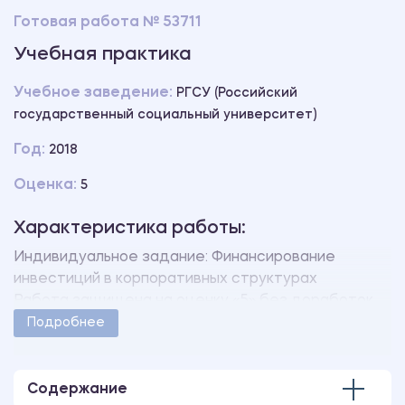
Готовая работа № 53711
Учебная практика
Учебное заведение:
РГСУ (Российский
государственный социальный университет)
Год:
2018
Оценка:
5
Характеристика работы:
Индивидуальное задание: Финансирование
инвестиций в корпоративных структурах
Работа защищена на оценку «5» без доработок.
Уникальность свыше 40%.
Подробнее
Работа оформлена в соответствии с
методическими указаниями учебного заведения.
Количество страниц -28.
Содержание