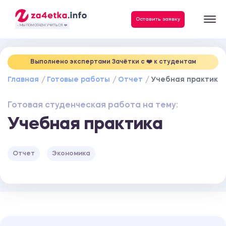
Данные, необходимые для качественного выполнения заказа
Оставить заявку
- МЫ ПОМОГАЕМ УЧИТЬСЯ ❤️
Выполнено экспертами Зачётки c ❤️ к студентам
Главная
Готовые работы
Отчет
Учебная практика
Готовая студенческая работа на тему:
Учебная практика
Отчет
Экономика