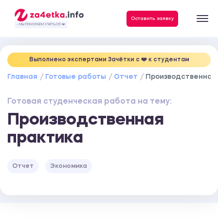
Данные, необходимые для качественного выполнения заказа
Оставить заявку
- МЫ ПОМОГАЕМ УЧИТЬСЯ ❤️
Выполнено экспертами Зачётки c ❤️ к студентам
Главная
Готовые работы
Отчет
Производственная
Готовая студенческая работа на тему:
Производственная
практика
Отчет
Экономика