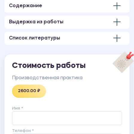
Приложение А Бухгалтерский баланс
Содержание
Приложение Б Отчет о прибылях и убытках
Приложение В Форма 12-т
Выдержка из работы
Список литературы
Стоимость работы
Производственная практика
2600.00 ₽
Имя *
Телефон *