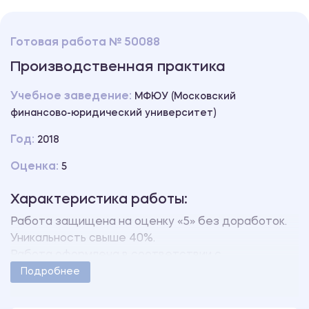
Готовая работа № 50088
Производственная практика
Учебное заведение:
МФЮУ (Московский
финансово-юридический университет)
Год:
2018
Оценка:
5
Характеристика работы:
Работа защищена на оценку «5» без доработок.
Уникальность свыше 40%.
Работа оформлена в соответствии с
методическими указаниями учебного заведения.
Подробнее
Количество страниц - 38.
В работе также имеются следующие приложения: