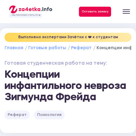
Данные, необходимые для качественного выполнения заказа
Оставить заявку
- МЫ ПОМОГАЕМ УЧИТЬСЯ ❤️
Выполнено экспертами Зачётки c ❤️ к студентам
Главная
Готовые работы
Реферат
Концепции инфа
Готовая студенческая работа на тему:
Концепции
инфантильного невроза
Зигмунда Фрейда
Реферат
Психология