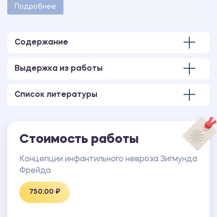
методическими указаниями учебного заведения.
Подробнее
Количество страниц - 13.
Содержание
Выдержка из работы
Список литературы
Стоимость работы
Концепции инфантильного невроза Зигмунда
Фрейда
750.00 ₽